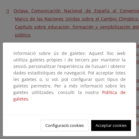
Octava Comunicación Nacional de España al Convenio
Marco de las Naciones Unidas sobre el Cambio Climático.
Capítulo sobre educación, formación y sensibilización del
público
Séptima Comunicación Nacional de España al Convenio
Informació sobre ús de galetes: Aquest lloc web
Marco de las Naciones Unidas sobre el Cambio Climático.
utilitza galetes pròpies i de tercers per mantenir la
Capítulo sobre educación, formación y sensibilización del
sessió, personalitzar l’experiència de l’usuari i obtenir
público
dades estadístiques de navegació. Pot acceptar totes
les galetes o, si vol, pot configurar quin tipus de
Sexta Comunicación Nacional de España al Convenio Marco
galetes permetre. Per a més informació sobre les
de las Naciones Unidas sobre el Cambio Climático. Capítulo
galetes utilitzades, consulti la nostra
Política de
sobre educación, formación y sensibilización del público
galetes.
Quinta Comunicación Nacional de España al Convenio
Marco de las Naciones Unidas sobre el Cambio Climático.
Capítulo sobre educación, formación y sensibilización del
Configuració cookies
Acceptar cookies
público