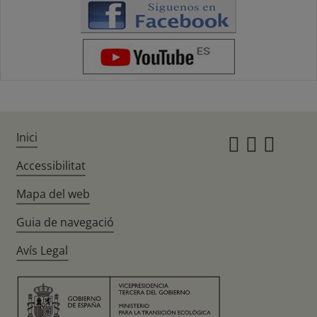
Inici
Instagr
Twitte
Fac
Accessibilitat
Mapa del web
Guia de navegació
Avís Legal