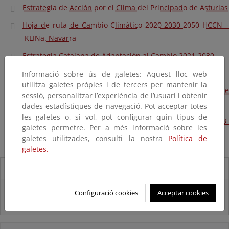
Estrategia de Acción por el Clima del Principado de Asturias
Hoja de ruta de Cambio Climático 2020-2030-2050 HCCN –
KLINa. Navarra
Estrategia Catalana de Adaptación al Cambio 2021-2030
Estrategia Canaria de Acción Climática
Informació sobre ús de galetes: Aquest lloc web
utilitza galetes pròpies i de tercers per mantenir la
Estrategia de Energía, Clima y Aire de la Comunidad de
sessió, personalitzar l’experiència de l’usuari i obtenir
Madrid 2023-2030
dades estadístiques de navegació. Pot acceptar totes
les galetes o, si vol, pot configurar quin tipus de
Plan Regional de Adaptación al Cambio Climático 2023-
galetes permetre. Per a més informació sobre les
2030. La Rioja
galetes utilitzades, consulti la nostra
Política de
galetes.
Destacados
Carpeta Informativa del CENEAM.
Configuració cookies
Acceptar cookies
Suscríbete a la Carpeta Informativa del Ceneam