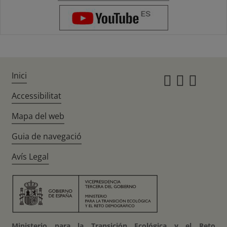
Inici
Instagr
Twitte
Fac
Accessibilitat
Mapa del web
Guia de navegació
Avís Legal
Ministerio para la Transición Ecológica y el Reto