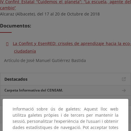
IV Confint Estatal “Cuidemos el planeta”: “La escuela, agente del
cambio”
Alcaraz (Albacete), del 17 al 20 de Octubre de 2018
Documentos:
La Confint y EsenRED: crisoles de aprendizaje hacia la eco-
ciudadanía
Artículo de José Manuel Gutiérrez Bastida
Destacados
Carpeta Informativa del CENEAM.
Suscríbete a la Carpeta Informativa del Ceneam
Informació sobre ús de galetes: Aquest lloc web
utilitza galetes pròpies i de tercers per mantenir la
Accesos Directos
sessió, personalitzar l’experiència de l’usuari i obtenir
dades estadístiques de navegació. Pot acceptar totes