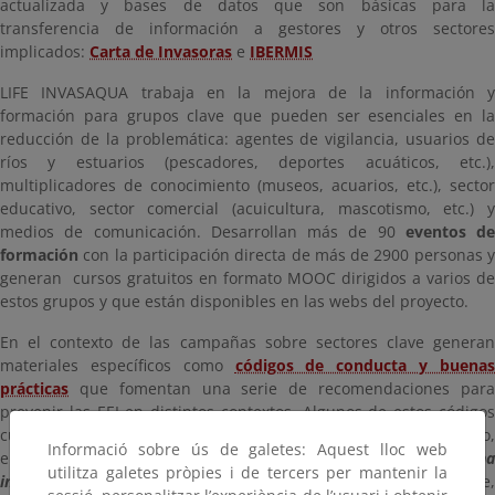
actualizada y bases de datos que son básicas para la
transferencia de información a gestores y otros sectores
implicados:
Carta de Invasoras
e
IBERMIS
LIFE INVASAQUA trabaja en la mejora de la información y
formación para grupos clave que pueden ser esenciales en la
reducción de la problemática: agentes de vigilancia, usuarios de
ríos y estuarios (pescadores, deportes acuáticos, etc.),
multiplicadores de conocimiento (museos, acuarios, etc.), sector
educativo, sector comercial (acuicultura, mascotismo, etc.) y
medios de comunicación. Desarrollan más de 90
eventos de
formación
con la participación directa de más de 2900 personas 
generan cursos gratuitos en formato MOOC dirigidos a varios de
estos grupos y que están disponibles en las webs del proyecto.
En el contexto de las campañas sobre sectores clave generan
materiales específicos como
códigos de conducta y buena
prácticas
que fomentan una serie de recomendaciones para
prevenir las EEI en distintos contextos. Algunos de estos códigos
cuentan con la adhesión de los sectores objetivo. Así, por ejemplo,
Informació sobre ús de galetes: Aquest lloc web
el código de conducta
Comercio electrónico de flora y faun
utilitza galetes pròpies i de tercers per mantenir la
invasora
presenta la adhesión de más de 60 entidades que,