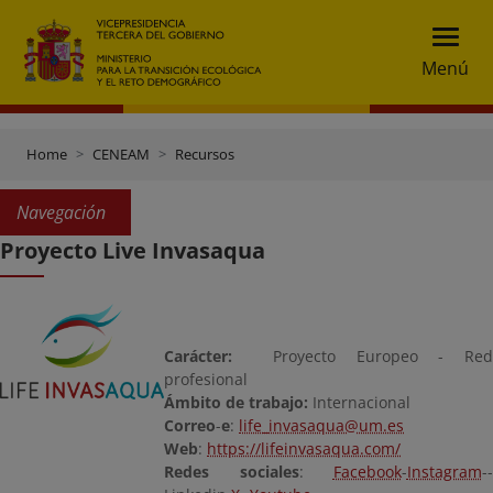
Menú
Home
CENEAM
Recursos
Navegación
Proyecto Live Invasaqua
Carácter:
Proyecto Europeo - Red
profesional
Ámbito de trabajo:
Internacional
Correo
-
e
:
life_invasaqua@um.es
Web
:
https://lifeinvasaqua.com/
Redes sociales
:
Facebook
-
Instagram
--