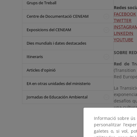
Grups de Treball
Redes socia
FACEBOOK
Centre de Documentació CENEAM
TWITTER
INSTAGRA
Exposicions del CENEAM
LINKEDIN
YOUTUBE
Dies mundials i dates destacades
SOBRE RED
Itineraris
Red de Tra
Articles d'opinió
(Transitio
Red Europea
EA en otras unidades del ministerio
La Transic
exponencia
Jornadas de Educación Ambiental
desafíos q
una cultur
Informació sobre ús d
En la prác
personalitzar l’expe
tejiendo r
galetes o, si vol, p
aldeas, ciu