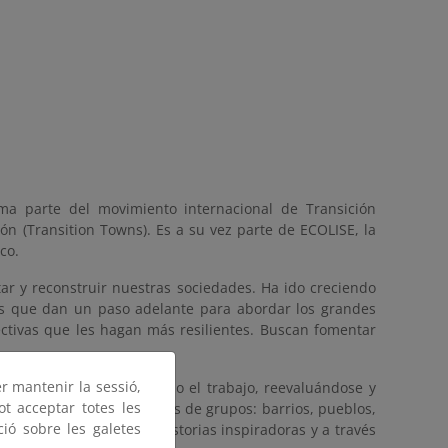
a parte del movimiento internacional de Transición
n (Transition Towns). Es a su vez parte de ECOLISE, la
co.
r y reconstruir nuestras sociedades. Ha ido creciendo
es que dan un paso adelante para abordar los grandes
ctivas que les hagan más resilientes. Buscan fomentar
er mantenir la sessió,
u cooperador, reinventando el trabajo, reevaluándose y
ot acceptar totes les
más de 50 países, en miles de grupos: barrios, pueblos,
ció sobre les galetes
se difunde es contando historias inspiradoras y a través