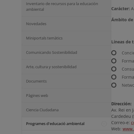
Inventario de recursos para la educación
Carácter:
A
ambiental
Ámbito de 
Novedades
Miniportals temàtics
Líneas de 
Comunicando Sostenibilidad
Concie
Formac
Arte, cultura y sostenibilidad
Consul
Formac
Documents
Networ
Pàgines web
Dirección:
Ciencia Ciudadana
Av. Rei en 
Cardedeu (
Correo-e:
c
Programes d'educació ambiental
Web:
www.r