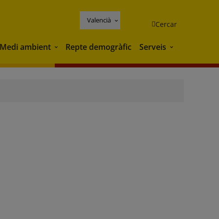
Valencià
Cercar
Medi ambient
Repte demogràfic
Serveis
Medi ambient
Serveis