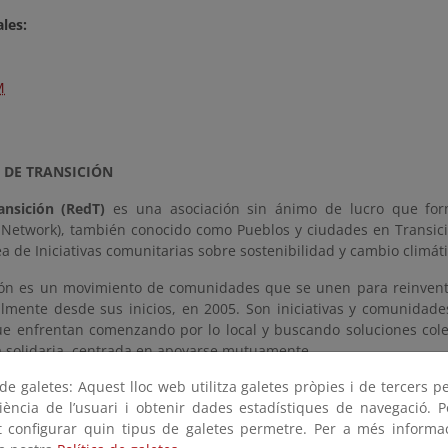
les:
M
 DE TRANSICIÓN
nsición (RedT)
es una asociación sin ánimo de lucro que form
n Network), también conocido como Pueblos y ciudades en Transició
 de Iniciativas comunitarias sobre sostenibilidad y cambio climáti
ión es un movimiento de comunidades que se unen para reinventa
lmente desde sus inicios, en 2005. Son iniciativas y comunidad
ue enfrentan comenzando por lo local y buscando soluciones cole
a solidaria, centrada en apoyarse mutuamente.
e galetes: Aquest lloc web utilitza galetes pròpies i de tercers p
tica, están recuperando la economía local, fomentando el espírit
riència de l’usuari i obtenir dades estadístiques de navegació. P
edes de conexión y apoyo. Es un enfoque que se ha extendido ya a 
ot configurar quin tipus de galetes permetre. Per a més informa
dades, universidades, escuelas... Una de las formas clave en que 