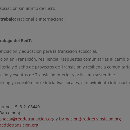
sociación sin ánimo de lucro
trabajo:
Nacional e Internacional
trabajo del RedT:
nciación y educación para la transición ecosocial.
ión en Transición, resiliencia, respuestas comunitarias al cambio 
toría y diseño de proyectos de Transición y resiliencia comunitaria
ión y eventos de Transición interior y activismo sostenible.
king y conexión entre iniciativas locales, el movimiento internacio
Jaume, 15, 3-2, 08440,
Barcelona)
onecta@reddetransicion.org
y
formacion@reddetransicion.org
eddetransicion.org