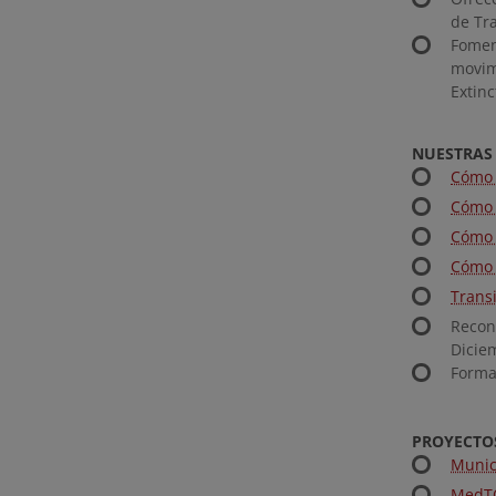
de Tr
Foment
movim
Extinc
NUESTRAS
Cómo I
Cómo I
Cómo 
Cómo 
Transi
Recon
Dicie
Forma
PROYECTO
Munic
MedTO