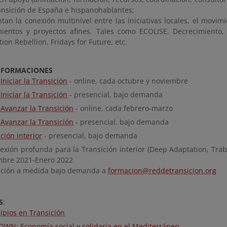
ansición de España e hispanohablantes;
an la conexión multinivel entre las iniciativas locales, el movim
ientos y proyectos afines. Tales como ECOLISE, Decrecimiento, 
tion Rebellion, Fridays for Future, etc.
 FORMACIONES
niciar la Transición
- online, cada octubre y noviembre
niciar la Transición
- presencial, bajo demanda
Avanzar la Transición
- online, cada febrero-marzo
Avanzar la Transición
- presencial, bajo demanda
ción interior
- presencial, bajo demanda
exión profunda para la Transición interior (Deep Adaptation, Traba
mbre 2021-Enero 2022
ción a medida bajo demanda a
formacion@reddetransicion.org
S
:
ipios en Transición
WN: Economía social y solidaria en el Mediterráneo