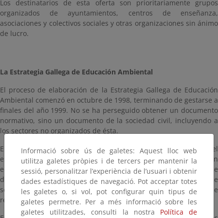
Los destinatarios de esta oferta son prioritariamente grupos
organizados de ayuntamientos, centros de enseñanza,
asociaciones y colectivos sociales y otras organizaciones sin ánimo
de lucro.
La Estrategia Gallega de Educación Ambiental
El proceso de elaboración de la Estrategia Gallega de Educación
Ambiental comenzó en octubre de 1998, terminando de gestarse a
finales del año 1999. No se ha perseguido obtener un documento
normativo, sino un documento de la sociedad civil, incluyendo a
los sectores no organizados de ésta.
El proceso comenzó con la elaboración de una diagnosis del
Informació sobre ús de galetes: Aquest lloc web
estado de la educación ambiental en Galicia, realizado por un
utilitza galetes pròpies i de tercers per mantenir la
equipo de estudiosos de esta materia. En los trabajos previos que
sessió, personalitzar l’experiència de l’usuari i obtenir
dieron origen al primer borrador participó un amplio conjunto de
dades estadístiques de navegació. Pot acceptar totes
sectores, incluyendo federaciones de empresarios, grupos de
les galetes o, si vol, pot configurar quin tipus de
renovación pedagógica o colectivos conservacionistas.
galetes permetre. Per a més informació sobre les
galetes utilitzades, consulti la nostra
Política de
Este primer borrador fue presentado en las IV Jornadas Gallegas