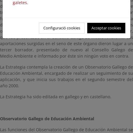
galetes.
de Educación Ambiental, en las que se organizó un grupo de
trabajo específico sobre la Estrategia. Posteriormente el borrador
fue enviado a un amplio conjunto de organizaciones y se puso a
disposición pública a través de internet. Las aportaciones
Configuració cookies
Acceptar cookies
obtenidas por estas tres vías dieron lugar a un segundo borrador,
que fue presentado en el Consello Galego de Medio Ambiente. Las
aportaciones surgidas en el seno de este órgano dieron lugar a un
tercer borrador, presentado de nuevo al Consello Galego de
Medio Ambiente e informado por éste sin ningún voto en contra.
La Estrategia contempla la creación de un Observatorio Gallego de
Educación Ambiental, encargado de realizar un seguimiento de su
aplicación, y que inicia sus trabajos en el segundo semestre del
año 2000.
La Estrategia ha sido editada en gallego y en castellano.
Observatorio Gallego de Educación Ambiental
Las funciones del Observatorio Gallego de Educación Ambiental se