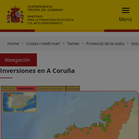
Menú
Home
Costes i medi marí
Temes
Protecció de la costa
Actu
Navegación
Inversiones en A Coruña