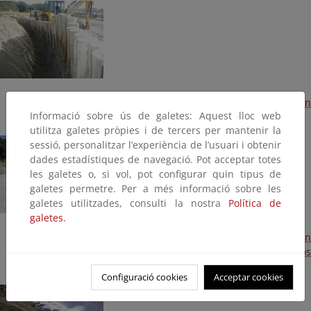
Tratamiento de borde en las playas de Espasante y San
Informació sobre ús de galetes: Aquest lloc web
Valentín (Terminada, 2016)
utilitza galetes pròpies i de tercers per mantenir la
sessió, personalitzar l’experiència de l’usuari i obtenir
dades estadístiques de navegació. Pot acceptar totes
les galetes o, si vol, pot configurar quin tipus de
galetes permetre. Per a més informació sobre les
galetes utilitzades, consulti la nostra
Política de
galetes.
Mantenimiento y conservación 2015. Protección dunar en
la playa de Espasante y cartelería en la playa de Morouzos
(Terminada, 2015)
Configuració cookies
Acceptar cookies