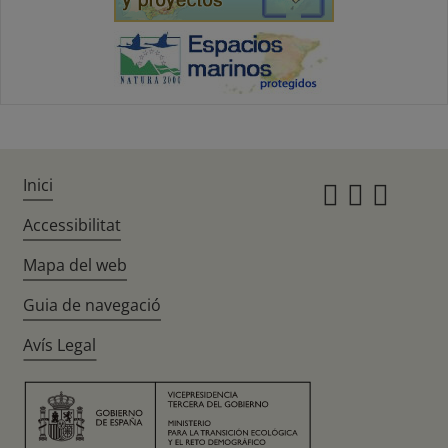
Inici
Instagr
Twitte
Fac
Accessibilitat
Mapa del web
Guia de navegació
Avís Legal