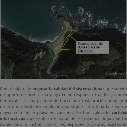
Con el objeto de
mejorar la calidad del sistema dunar
que servir
de aporte de arena a la playa como respuesta tras los grandes
temporales, se ha pretendido hacer una restauración ambiental
de la duna existente ampliando su superficie a toda la zona de
mayor cota de la playa en cuestión. Se han colocado
carteles
informativos
que explican el valor del ecosistema dunar, se he
comenzado a luchar contra las especies invasoras existentes