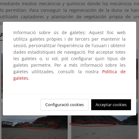
mediante medios mecánicos y químicos donde los mecánicos no
lo permitían. Para conseguir la regeneración de la duna se han
utilizado captadores y plantación de vegetación propia de un
sistema de este tipo.
Informació sobre ús de galetes: Aquest lloc web
Actuaciones
utilitza galetes pròpies i de tercers per mantenir la
sessió, personalitzar l’experiència de l’usuari i obtenir
dades estadístiques de navegació. Pot acceptar totes
les galetes o, si vol, pot configurar quin tipus de
galetes permetre. Per a més informació sobre les
galetes utilitzades, consulti la nostra
Política de
galetes.
Configuració cookies
Acceptar cookies