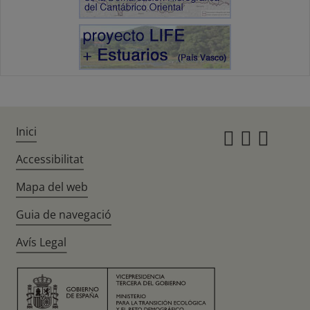
Inici
Instagr
Twitte
Fac
Accessibilitat
Mapa del web
Guia de navegació
Avís Legal