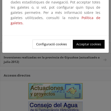
Hondarribia
dades estadístiques de navegació. Pot acceptar totes
les galetes o, si vol, pot configurar quin tipus de
Irún
galetes permetre. Per a més informació sobre les
Mutriku
galetes utilitzades, consulti la nostra
Política de
Orio
galetes.
Zarautz
Zumaia
Configuració cookies
Acceptar cookies
Información local
Inversiones realizadas en la provincia de Gipuzkoa (actualizado a
julio 2012)
Accesos directos