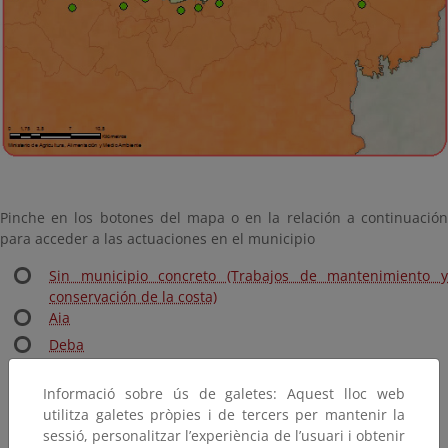
Pinche en los botones del mapa o en la relación a continuación
para acceder a las actuaciones en el municipio
Sin municipio concreto (Trabajos de mantenimiento y
conservación de la costa)
Aia
Deba
Donostia - San Sebastián
Informació sobre ús de galetes: Aquest lloc web
Errentería
utilitza galetes pròpies i de tercers per mantenir la
Getaria
sessió, personalitzar l’experiència de l’usuari i obtenir