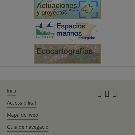
Inici
Instagr
Twitte
Fac
Accessibilitat
Mapa del web
Guia de navegació