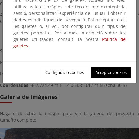
Informació sobre ús de galetes: Aquest lloc web
de poniente, con un volumen total de 2000 t.
utilitza galetes pròpies i de tercers per mantenir la
sessió, personalitzar l’experiència de l’usuari i obtenir
Aportación de 10.000 m3 de arena procedente de la rambla de
dades estadístiques de navegació. Pot acceptar totes
Castell.
les galetes o, si vol, pot configurar quin tipus de
galetes permetre. Per a més informació sobre les
galetes utilitzades, consulti la nostra
Política de
galetes.
Situación:
Terminada (2015)
Plazo
: 3 meses
Configuració cookies
Acceptar cookies
Inversión
: 80.000,00 €
Coordenadas:
467.724,49
m E ,
4.063.813,17 m N (zona 30 S)
Galería de imágenes
Haga click sobre la imagen para ver la galería del proyecto a
tamaño completo: