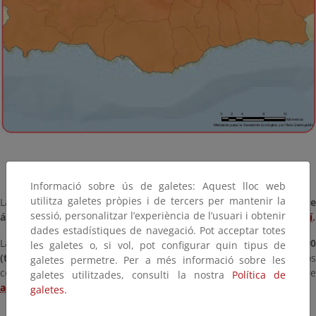
Informació sobre ús de galetes: Aquest lloc web
utilitza galetes pròpies i de tercers per mantenir la
La
relación completa de espacios protegidos Red Natura 2000 d
sessió, personalitzar l’experiència de l’usuari i obtenir
ámbito marino competencia del MITECO
puede consultarse
aquí
.
dades estadístiques de navegació. Pot acceptar totes
La
relación completa de espacios protegidos Red Natura 2000
les galetes o, si vol, pot configurar quin tipus de
(terrestres y marinos) en España
incluyendo los espacio
galetes permetre. Per a més informació sobre les
competencia de las comunidades autónomas puede consultarse
galetes utilitzades, consulti la nostra
Política de
aquí
.
galetes.