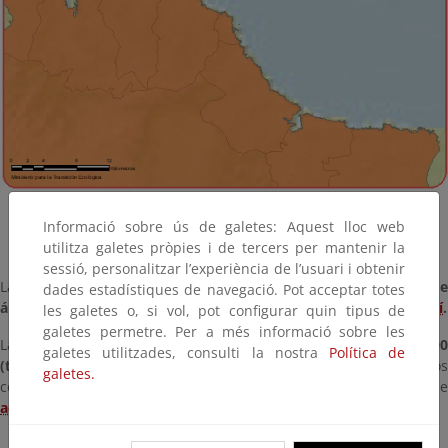
Informació sobre ús de galetes: Aquest lloc web
utilitza galetes pròpies i de tercers per mantenir la
sessió, personalitzar l’experiència de l’usuari i obtenir
La
relación completa de espacios protegidos Red Natura 2000 d
dades estadístiques de navegació. Pot acceptar totes
ámbito marino competencia del MITECO
puede consultarse
aquí
.
les galetes o, si vol, pot configurar quin tipus de
galetes permetre. Per a més informació sobre les
La
relación completa de espacios protegidos Red Natura 2000
galetes utilitzades, consulti la nostra
Política de
(terrestres y marinos) en España
incluyendo los espacio
galetes.
competencia de las comunidades autónomas puede consultarse
aquí
.