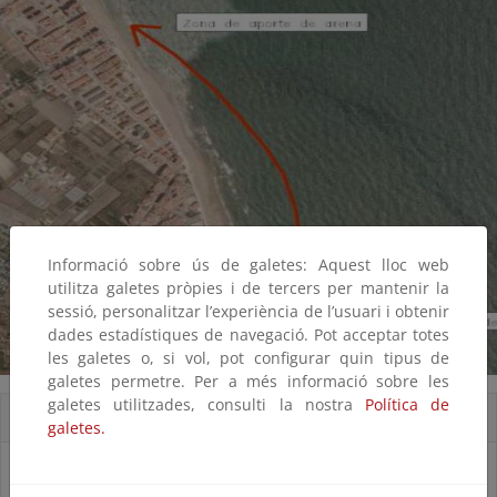
Informació sobre ús de galetes: Aquest lloc web
utilitza galetes pròpies i de tercers per mantenir la
sessió, personalitzar l’experiència de l’usuari i obtenir
dades estadístiques de navegació. Pot acceptar totes
les galetes o, si vol, pot configurar quin tipus de
galetes permetre. Per a més informació sobre les
galetes utilitzades, consulti la nostra
Política de
Accesos directos
galetes.