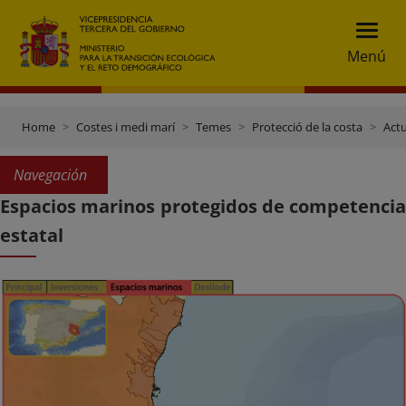
Menú
Home
Costes i medi marí
Temes
Protecció de la costa
Actu
Navegación
Espacios marinos protegidos de competencia
estatal