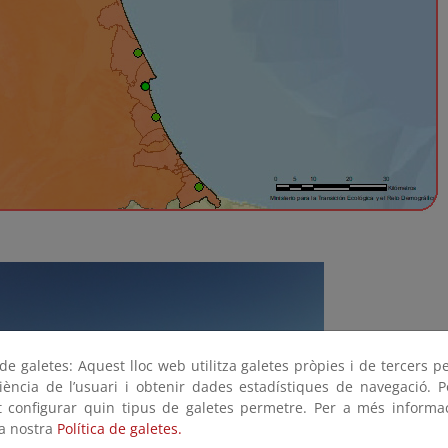
e galetes: Aquest lloc web utilitza galetes pròpies i de tercers p
riència de l’usuari i obtenir dades estadístiques de navegació. P
ot configurar quin tipus de galetes permetre. Per a més informa
la nostra
Política de galetes.