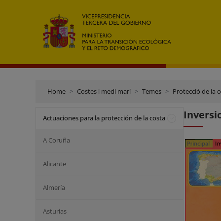
Home
Costes i medi marí
Temes
Protecció de la 
Inversi
Actuaciones para la protección de la costa
A Coruña
Alicante
Almería
Asturias