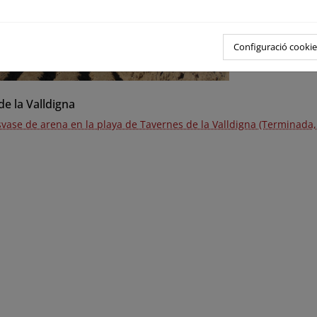
Configuració cookie
e la Valldigna
svase de arena en la playa de Tavernes de la Valldigna (Terminada,