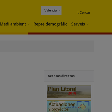
Valencià
Cercar
Medi ambient
Repte demogràfic
Serveis
Medi ambient
Serveis
Accesos directos