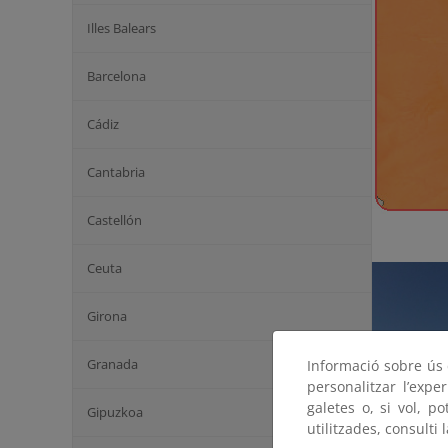
Illes Balears
Barcelona
Cádiz
Cantabria
Castellón
Ceuta
Girona
Granada
Informació sobre ús d
personalitzar l’expe
galetes o, si vol, p
Gipuzkoa
utilitzades, consulti 