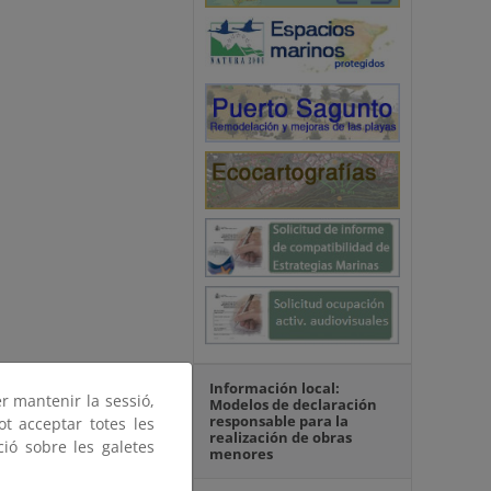
Información local:
er mantenir la sessió,
Modelos de declaración
responsable para la
ot acceptar totes les
realización de obras
ció sobre les galetes
menores