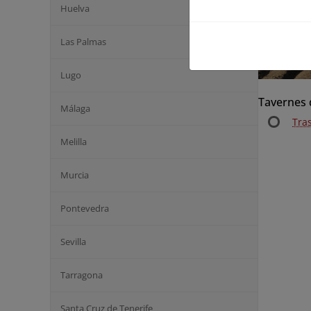
Huelva
Las Palmas
Lugo
Tavernes d
Málaga
Tra
Melilla
Murcia
Pontevedra
Sevilla
Tarragona
Santa Cruz de Tenerife