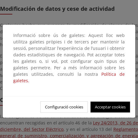
Modificación de datos y cese de actividad
Cualquier hecho que suponga la modificación de alguno de los
datos incluidos en la declaración responsable originaria, deberá
Informació sobre ús de galetes: Aquest lloc web
ser comunicado por el interesado en el plazo máximo de diez días
utilitza galetes pròpies i de tercers per mantenir la
hábiles a partir del momento en que se produzca.
sessió, personalitzar l’experiència de l’usuari i obtenir
dades estadístiques de navegació. Pot acceptar totes
En el caso de cese de la actividad, el comercializador deberá
les galetes o, si vol, pot configurar quin tipus de
presentar una comunicación de cese de actividad a través de la
galetes permetre. Per a més informació sobre les
aplicación DICE. La Dirección General de Política Energética y
galetes utilitzades, consulti la nostra
Política de
Minas dará traslado de la declaración responsable realizada por
galetes.
el interesado a la Comisión Nacional de los Mercados y la
Competencia.
Obligaciones
Configuració cookies
Acceptar cookies
Las obligaciones de las comercializadoras de energía eléctrica se
encuentran recogidas en el artículo 46 de la
Ley 24/2013, de 26 de
diciembre, del Sector Eléctrico
, y en el artículo 13 del
Reglament
general de suministro, comercialización y agregación de energía