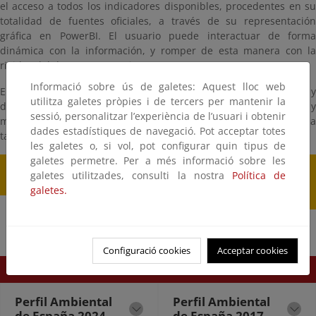
el acceso a todos los indicadores disponibles, procedentes en su
totalidad de fuentes oficiales, a través de su representación
gráfica en PowerBI. El usuario puede interactuar de forma
dinámica con la información, y romper de esta manera con la
rigidez del documento escrito.
Informació sobre ús de galetes: Aquest lloc web
El "
PAE en cinco minutos
", entendido como producto de difusión 
utilitza galetes pròpies i de tercers per mantenir la
destinado a un público más general, presenta los datos y
sessió, personalitzar l’experiència de l’usuari i obtenir
mensajes mas relevantes en una web especialmente diseñada a
dades estadístiques de navegació. Pot acceptar totes
tal fin.
les galetes o, si vol, pot configurar quin tipus de
galetes permetre. Per a més informació sobre les
Informe ambiental
Portal de
galetes utilitzades, consulti la nostra
Política de
de España
indicadores
galetes.
ambientales
PAE en 5 minutos
Configuració cookies
Acceptar cookies
Archivo cronológico
Perfil Ambiental
Perfil Ambiental
de España 2024
de España 2017