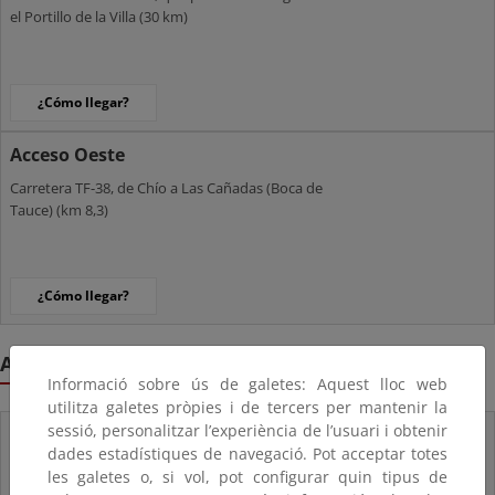
el Portillo de la Villa (30 km)
¿Cómo llegar?
Acceso Oeste
Carretera TF-38, de Chío a Las Cañadas (Boca de
Tauce) (km 8,3)
¿Cómo llegar?
Acceso en transporte público
Informació sobre ús de galetes: Aquest lloc web
utilitza galetes pròpies i de tercers per mantenir la
sessió, personalitzar l’experiència de l’usuari i obtenir
Línea 348
dades estadístiques de navegació. Pot acceptar totes
Desde el Norte (Puerto de la Cruz)
les galetes o, si vol, pot configurar quin tipus de