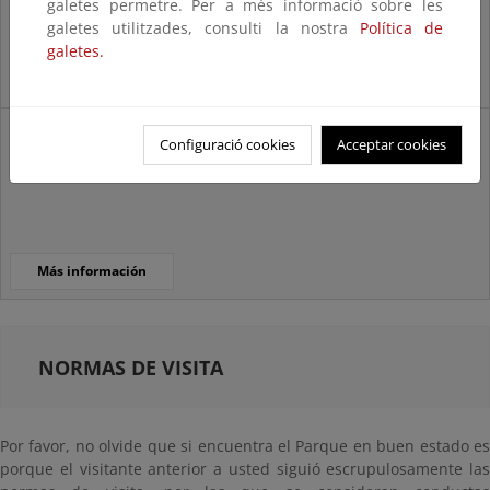
galetes permetre. Per a més informació sobre les
galetes utilitzades, consulti la nostra
Política de
galetes.
Más información
Línea 342
Configuració cookies
Acceptar cookies
Desde el Sur (Costa de Adeje)
Más información
NORMAS DE VISITA
Por favor, no olvide que si encuentra el Parque en buen estado es
porque el visitante anterior a usted siguió escrupulosamente las