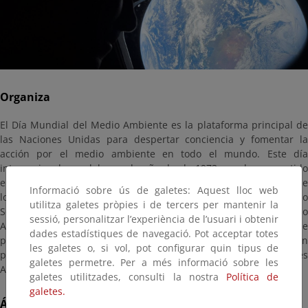
Organiza
El Día Mundial del Medio Ambiente es la plataforma principal de
las Naciones Unidas para despertar conciencia y fomentar la
acción por el medio ambiente en todo el mundo. Este día
internacional se celebra cada año desde 1973 y se ha convertido
en una plataforma vital para promover el progreso en materia de
Informació sobre ús de galetes: Aquest lloc web
los aspectos ambientales de los Objetivos de Desarrollo
utilitza galetes pròpies i de tercers per mantenir la
Sostenible. El Programa de las Naciones Unidas para el Medio
sessió, personalitzar l’experiència de l’usuari i obtenir
Ambiente (PNUMA) coordina esta conmemoración en la que
dades estadístiques de navegació. Pot acceptar totes
participan más de 150 países cada año. Cada año lo auspicia un
les galetes o, si vol, pot configurar quin tipus de
país diferente, y en este 2026 el anfitrión y organizador es
galetes permetre. Per a més informació sobre les
Azerbaiyán, con el cambio climático como tema central.
galetes utilitzades, consulti la nostra
Política de
galetes.
Área