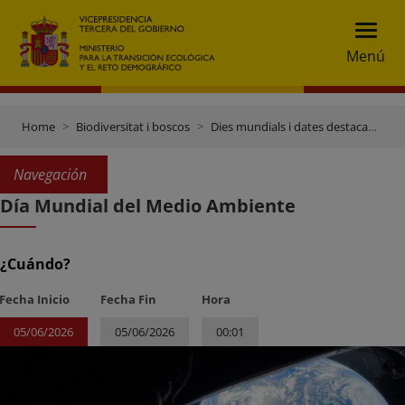
Menú
Home
Biodiversitat i boscos
Dies mundials i dates destacades
Navegación
Día Mundial del Medio Ambiente
¿Cuándo?
Fecha Inicio
Fecha Fin
Hora
05/06/2026
05/06/2026
00:01