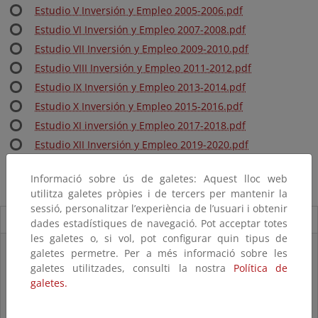
Estudio V Inversión y Empleo 2005-2006.pdf
Estudio VI Inversión y Empleo 2007-2008.pdf
Estudio VII Inversión y Empleo 2009-2010.pdf
Estudio VIII Inversión y Empleo 2011-2012.pdf
Estudio IX Inversión y Empleo 2013-2014.pdf
Estudio X Inversión y Empleo 2015-2016.pdf
Estudio XI inversión y Empleo 2017-2018.pdf
Estudio XII Inversión y Empleo 2019-2020.pdf
Estudio XIII Inversión Forestal 2021-2022.xlsx
Informació sobre ús de galetes: Aquest lloc web
Estudio XIV Inversión Forestal 2023-2024.xlsx
utilitza galetes pròpies i de tercers per mantenir la
sessió, personalitzar l’experiència de l’usuari i obtenir
Novedades
dades estadístiques de navegació. Pot acceptar totes
les galetes o, si vol, pot configurar quin tipus de
Listas patrón
galetes permetre. Per a més informació sobre les
El MITECO revisa y actualiza la Lista Patrón de las especies
galetes utilitzades, consulti la nostra
Política de
silvestres presentes en España
galetes.
Preguntas frecuentes...