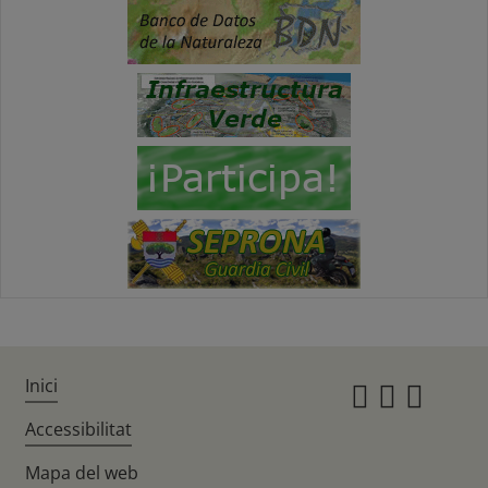
Inici
Instagr
Twitte
Fac
Accessibilitat
Mapa del web