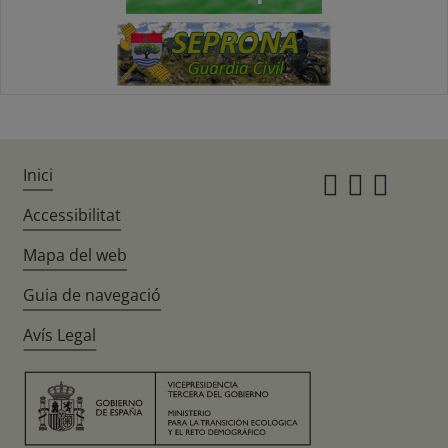
Inici
Instagr
Twitte
Fac
Accessibilitat
Mapa del web
Guia de navegació
Avís Legal