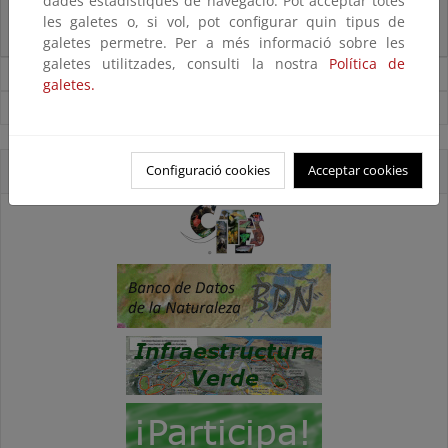
dades estadístiques de navegació. Pot acceptar totes
La reunión ministerial de OSPAR refuerza la acción conjunta para proteger
les galetes o, si vol, pot configurar quin tipus de
el Atlántico Nordeste
galetes permetre. Per a més informació sobre les
galetes utilitzades, consulti la nostra
Política de
Noticias sobre Biodiversidad
galetes.
Ver todas las noticias
Configuració cookies
Acceptar cookies
Accesos directos