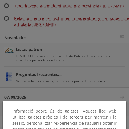
Tipo de vegetación dominante por provincia (.JPG 2,5MB)
Relación entre el volumen maderable y la superficie
arbolada (.JPG 2,6MB)
Novedades
Listas patrón
El MITECO revisa y actualiza la Lista Patrón de las especies
silvestres presentes en España
Preguntas frecuentes...
Acceso a los recursos genéticos y reparto de beneficios
07/08/2025
El censo de aves del Parque Nacional de las Tablas bate récords históricos
Informació sobre ús de galetes: Aquest lloc web
utilitza galetes pròpies i de tercers per mantenir la
27/06/2025
sessió, personalitzar l’experiència de l’usuari i obtenir