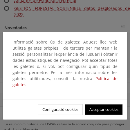
Anuarios de Estadística Forestal
GESTIÓN FORESTAL SOSTENIBLE datos desglosados de
2022
Novedades
Listas patrón
Informació sobre ús de galetes: Aquest lloc web
El MITECO revisa y actualiza la Lista Patrón de las especies
utilitza galetes pròpies i de tercers per mantenir la
silvestres presentes en España
sessió, personalitzar l’experiència de l’usuari i obtenir
dades estadístiques de navegació. Pot acceptar totes
Preguntas frecuentes...
les galetes o, si vol, pot configurar quin tipus de
Acceso a los recursos genéticos y reparto de beneficios
galetes permetre. Per a més informació sobre les
galetes utilitzades, consulti la nostra
Política de
galetes.
07/08/2025
El censo de aves del Parque Nacional de las Tablas bate récords históricos
Configuració cookies
Acceptar cookies
27/06/2025
La reunión ministerial de OSPAR refuerza la acción conjunta para proteger
el Atlántico Nordeste