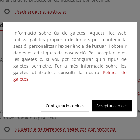
Producción de pastizales
d. Caza y Pesca Fluvial
Informació sobre ús de galetes: Aquest lloc web
utilitza galetes pròpies i de tercers per mantenir la
Tablas Excel (498 KB)
sessió, personalitzar l’experiència de l’usuari i obtenir
dades estadístiques de navegació. Pot acceptar totes
les galetes o, si vol, pot configurar quin tipus de
Análisis de las capturas de especies cinegéticas.
galetes permetre. Per a més informació sobre les
Distribución del número de capturas de caza mayor
galetes utilitzades, consulti la nostra
Política de
galetes.
Distribución del número de capturas de caza menor de
mamíferos
Distribución del número de capturas de caza menor de
aves
Configuració cookies
Acceptar cookies
Análisis de los terrenos cinegéticos y las masas de
aprovechamiento piscícola.
Superficie de terrenos cinegéticos por provincia