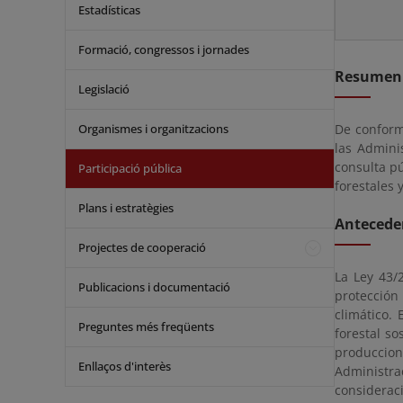
Estadísticas
Formació, congressos i jornades
Resumen
Legislació
Organismes i organitzacions
De conform
las Admini
consulta pú
Participació pública
forestales 
Plans i estratègies
Antecede
Projectes de cooperació
La Ley 43/
Publicacions i documentació
protección
climático. 
Preguntes més freqüents
forestal so
produccion
Enllaços d'interès
Administra
consideraci