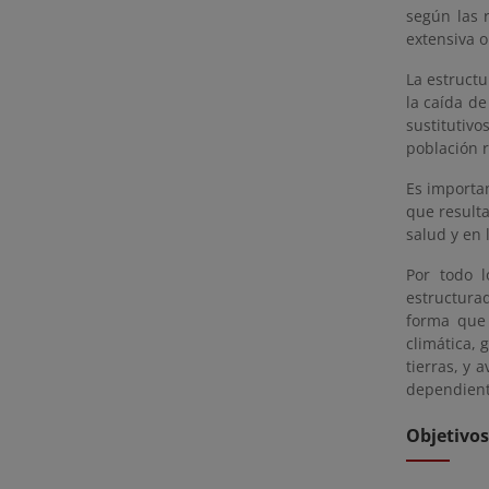
según las 
extensiva o
La estructu
la caída de
sustitutivo
población r
Es importan
que result
salud y en 
Por todo l
estructura
forma que 
climática, 
tierras, y 
dependient
Objetivos