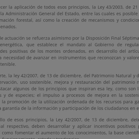
ecer la aplicación de todos esos principios, la Ley 43/2003, de 2
 la Administración General del Estado, entre las cuales es posible 
rmación forestal, así como la creación de mecanismos y condicion
denados.
de actuación se refuerza asimismo por la Disposición Final Séptim
 energética, que establece el mandato al Gobierno de regula
ades positivas de los montes ordenados, en desarrollo del artíc
la necesidad de avanzar en instrumentos que reconozcan y valore
stenible.
rte, la ley 42/2007, de 13 de diciembre, del Patrimonio Natural y d
ervación, uso sostenible, mejora y restauración del patrimonio n
stacar algunos de los principios que inspiran esa ley, como son l
s y de especies; el impulso a procesos de mejora en la sosteni
; la promoción de la utilización ordenada de los recursos para g
la garantía de la información y participación de los ciudadanos en el
llo de esos principios, la Ley 42/2007, de 13 de diciembre, de
al respectivo, deben desarrollar y aplicar incentivos positivos
í como fomentar el aumento de los conocimientos, la base científic