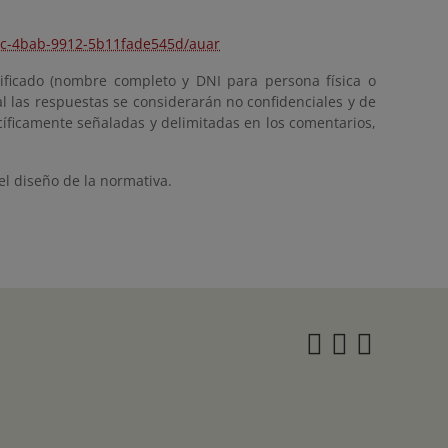
b6c-4bab-9912-5b11fade545d/auar
tificado (nombre completo y DNI para persona física o
l las respuestas se considerarán no confidenciales y de
cíficamente señaladas y delimitadas en los comentarios,
el diseño de la normativa.
Instagra
Twitter
Face