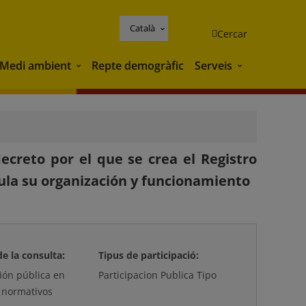
Català
Cercar
Medi ambient
Repte demogràfic
Serveis
Medi ambient
Serveis
ecreto por el que se crea el Registro
egula su organización y funcionamiento
de la consulta:
Tipus de participació:
ción pública en
Participacion Publica Tipo
 normativos