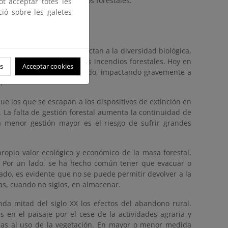
n de servicios ecosistémicos forestales.
ot acceptar totes les
ció sobre les galetes
trones climáticos que afectan a la diversidad biológica,
uestro medio natural, los incendios forestales. Hoy en
s
Acceptar cookies
dad de combustible acumulado, impactando gravemente a
.
ue los que se escapan a los dispositivos de extinción en
La falta de gestión forestal aumenta la continuidad de
 menor gestión mayor es el riesgo de sufrir grandes
ropio valor ecológico y económico de la masa forestal,
. Por un lado, se ha hecho común tener que evacuar o
lado, es evidente que no se puede permitir devolver a la
s, cuando no siglos, en almacenar.
nda mitad del siglo XX los efectos del abandono rural.
en el paisaje por el cese de la actividades agraria y
iadas al uso de la vegetación. En mayor o menor medida