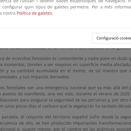
iversidad, la adaptación al cambio climático y asegurar la provisió
riència de l’usuari i obtenir dades estadístiques de navegació. P
ot configurar quin tipus de galetes permetre. Per a més informa
d y oportunidad de su aprobación
la nostra
Política de galetes.
 del calentamiento global traen consigo transformaciones en los pa
condiciones de mayor riesgo ante la principal amenaza que sufre n
Configuració cookie
 tienden a ser de mayor tamaño y virulencia por la mayor canti
ones rurales enclavadas en un territorio abandonado en su gestión
ica de incendios forestales es contundente y nadie pone en duda q
os momentos, tienden a ser mayores en superficie media afectada. 
ión y su cantidad acumulada en el monte, de tal manera que a
orestales, y sus impactos derivados.
ios forestales son una emergencia nacional que va más allá del p
 puesto de manifiesto, una vez más, durante el verano de 2025
blaciones para asegurar la seguridad de las personas y, por otro 
en unos pocos días el carbono que la vegetación ha tardado década
paralela, el conjunto del territorio español sufre desde la segu
cuencia de ello, se han producido importantes transformaciones 
radicional o, cuanto menos, por el cambio en las prácticas asoc