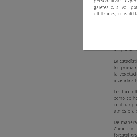
biod
personalitzar l’expe
galetes o, si vol, p
Necesida
utilitzades, consulti 
Los efectos
y generan 
día, éstos
las poblaci
La estadíst
los primer
la vegetac
incendios f
Los incend
como se ha
confinar po
atmósfera 
De manera 
Como conse
forestal t