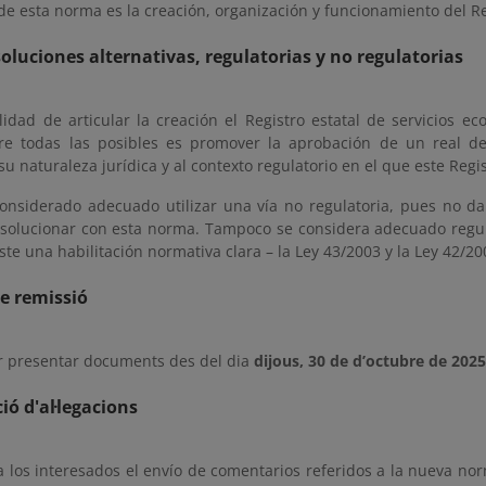
 de esta norma es la creación, organización y funcionamiento del Re
soluciones alternativas, regulatorias y no regulatorias
lidad de articular la creación el Registro estatal de servicios e
re todas las posibles es promover la aprobación de un real de
su naturaleza jurídica y al contexto regulatorio en el que este Regi
onsiderado adecuado utilizar una vía no regulatoria, pues no da
solucionar con esta norma. Tampoco se considera adecuado regula
ste una habilitación normativa clara – la Ley 43/2003 y la Ley 42/2
e remissió
r presentar documents des del dia
dijous, 30 de d’octubre de 2025
ió d'al·legacions
 a los interesados el envío de comentarios referidos a la nueva no