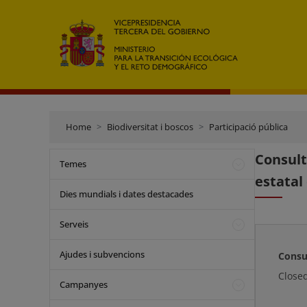
Home
Biodiversitat i boscos
Participació pública
Consult
Temes
estatal
Dies mundials i dates destacades
Serveis
Ajudes i subvencions
Consu
Close
Campanyes