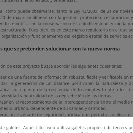
, funcionamiento, estado y tendencias.
iva, como puede observarse, tanto la Ley 43/2003, de 21 de novie
 20 de mayo, se alinean con la gestión, protección, restauración 
en los montes, con la conservación de la biodiversidad, y con la
estructurado. Pues bien, es en este marco regulatorio en el que s
, organización y funcionamiento del Registro estatal de servicios e
s que se pretenden solucionar con la nueva norma
ón de este proyecto busca abordar las siguientes cuestiones:
eer de una fuente de información robusta, fiable y verificable en m
ilitar la generación de un balance positivo en la naturaleza y a
ática, incremento de la resiliencia de los montes frente a los ri
iversidad y neutralidad de la degradación de las tierras.
zar en el reconocimiento de la interdependencia entre el medio ru
 medio urbano, dependiente de su calidad y cantidad.
erar un escenario de seguridad jurídica que permita canalizar el
ervación y restauración de los ecosistemas forestales.
ibilizar y promover el papel de la gestión forestal sostenible 
e galetes: Aquest lloc web utilitza galetes pròpies i de tercers p