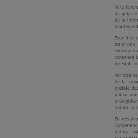
Para favor
dirigidas a
de la info
montes or
Esta línea 
transición
externalid
consolida 
forestal so
Por otra pa
de la cons
posible de
poblacione
protegidos
natural; y 
En desarro
competenci
natural, as