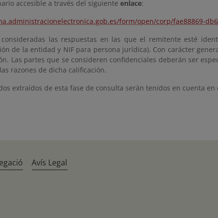
ario accesible a través del siguiente
enlace
:
rma.administracionelectronica.gob.es/form/open/corp/fae88869-d
 consideradas las respuestas en las que el remitente esté iden
n de la entidad y NIF para persona jurídica). Con carácter genera
ión. Las partes que se consideren confidenciales deberán ser espe
as razones de dicha calificación.
dos extraídos de esta fase de consulta serán tenidos en cuenta en 
egació
Avís Legal