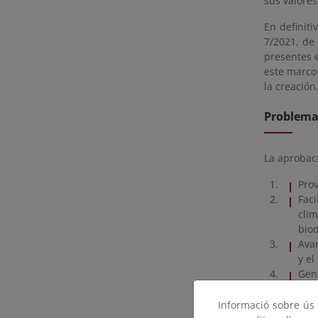
sus valores
En definit
7/2021, de
presentes 
este marco 
la creación
Problema
La aprobaci
Prov
Fac
clim
biod
Avan
y el
Gen
cons
Vis
Informació sobre ús d