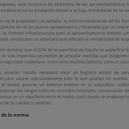
regiones, este escenario de abandono de los aprovechamientos for
 tradicional se ha producido debido a la baja rentabilidad de las e
ra de la propiedad y su tamaño, la internacionalización de los me
 precios de los productos agropecuarios y forestales por las impor
s, la limitada infraestructura para el aprovechamiento forestal ju
ural, constituyen un escenario que dificulta la rentabilidad de la g
te destacar que el 52% de la superficie de España es superficie f
a en una imperiosa necesidad de articular medidas que aseguren la
la seguridad ciudadana, entre otros muchos factores, como el ciclo
o anterior, resulta necesario crear un Registro estatal de ser
do para valorar adecuadamente todo lo que aportan los montes 
se pueda generar un balance positivo en la naturaleza, aceler
gestionar los riesgos como los incendios forestales, conservación d
avanzar en un equilibrio entre el medio rural, donde se producen lo
e de su calidad y cantidad.
 de la norma