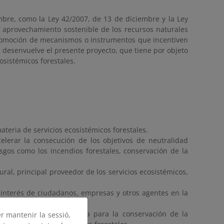
mbre, como la Ley 42/2007, de 13 de diciembre y la Ley
y aprovechamiento sostenible de los recursos naturales
 promoción de mecanismos o instrumentos que incentiven
e desenvuelve el presente proyecto, que tiene por objeto
cosistémicos forestales.
ateria de servicios ecosistémicos forestales.
celerar la consecución de los objetivos de neutralidad
esgos como los incendios forestales, conservación de la
ral, principal proveedor de los servicios ecosistémicos,
 interés de ciudadanos, empresas y otros agentes en la
como herramienta necesaria para la conservación de la
er mantenir la sessió,