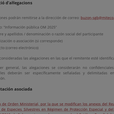
ió d'al·legacions
ones podrán remitirse a la dirección de correo:
buzon-sgb@miteco
o: “Información pública OM 2025”
e y apellidos / denominación o razón social del participante
zación o asociación (si corresponde)
to (correo electrónico)
consideradas las alegaciones en las que el remitente esté identific
er general, las alegaciones se considerarán no confidenciale
iales deberán ser específicamente señaladas y delimitadas e
ión.
ación asociada
o de Orden Ministerial, por la que se modifican los anexos del Rea
o de Especies Silvestres en Régimen de Protección Especial y d