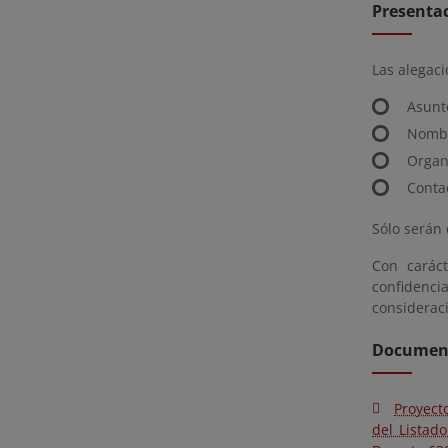
Presentac
Las alegaci
Asunt
Nombr
Organi
Contac
Sólo serán 
Con caráct
confidenc
considerac
Document
Proyect
del Listad