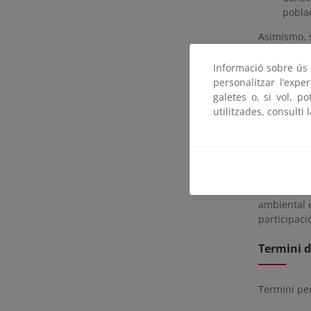
pobla
Asimismo, s
subespecie
agronomía 
Informació sobre ús d
el correspo
personalitzar l’expe
que se regu
galetes o, si vol, p
utilitzades, consulti 
De este mo
los anexos 
silvestre 
Español de 
Se somete 
ambiental e
participaci
Termini d
Termini pe