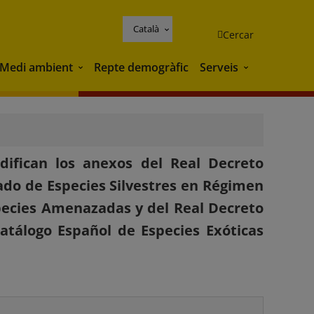
Català
Cercar
Medi ambient
Repte demogràfic
Serveis
Medi ambient
Serveis
difican los anexos del Real Decreto
stado de Especies Silvestres en Régimen
species Amenazadas y del Real Decreto
Catálogo Español de Especies Exóticas