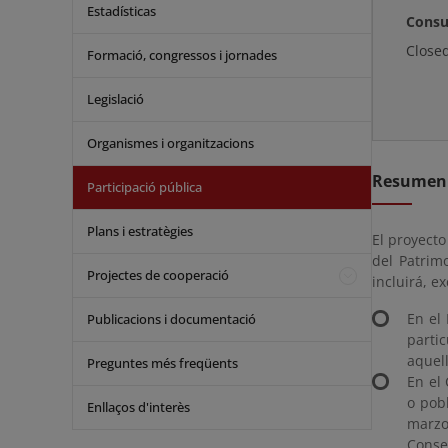
Estadísticas
Consu
Close
Formació, congressos i jornades
Legislació
Organismes i organitzacions
Resumen
Participació pública
Plans i estratègies
El proyecto
del Patrim
Projectes de cooperació
incluirá, e
En el
Publicacions i documentació
parti
aquell
Preguntes més freqüents
En el
o pob
Enllaços d'interès
marzo
Consej