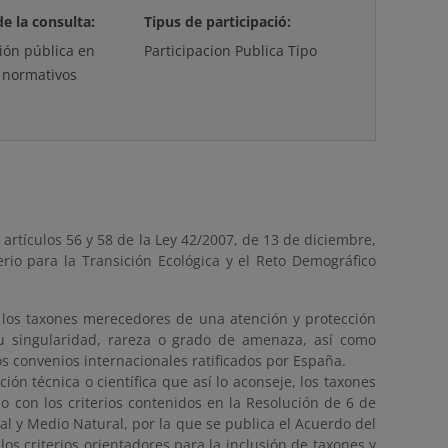
de la consulta:
Tipus de participació:
ción pública en
Participacion Publica Tipo
 normativos
 artículos 56 y 58 de la Ley 42/2007, de 13 de diciembre,
rio para la Transición Ecológica y el Reto Demográfico
l los taxones merecedores de una atención y protección
r su singularidad, rareza o grado de amenaza, así como
os convenios internacionales ratificados por España.
n técnica o científica que así lo aconseje, los taxones
o con los criterios contenidos en la Resolución de 6 de
l y Medio Natural, por la que se publica el Acuerdo del
os criterios orientadores para la inclusión de taxones y