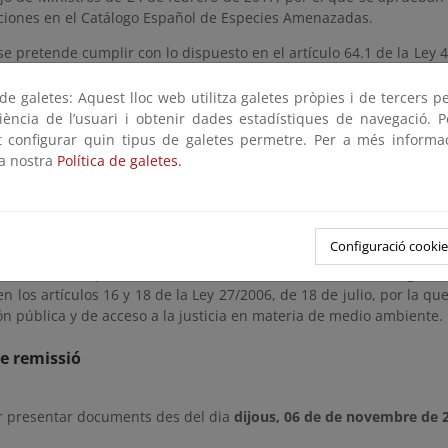
ciones en el Catálogo Español de Especies Amenazadas.
e pretende cumplir con lo dispuesto en el artículo 64.1 de la Ley 4
s exóticas invasoras que constituyan una amenaza grave para las e
o para los recursos económicos asociados al uso del patrimonio na
e galetes: Aquest lloc web utilitza galetes pròpies i de tercers p
ndiente catálogo, siguiendo el procedimiento descrito en el artíc
riència de l’usuari i obtenir dades estadístiques de navegació. P
la el Catálogo español de especies exóticas invasoras.
ot configurar quin tipus de galetes permetre. Per a més informa
la nostra
Política de galetes.
do, se incluyen y cambian de categoría varias especies en los in
del Real Decreto 139/2011, de 4 de febrero, para mantener actualiz
en España. Del mismo modo, se actualiza el anexo del Real Decreto
Especies Exóticas Invasoras.
Configuració cookie
a información pública este borrador de Orden ministerial, siguien
n los artículos 16 y 18 de la Ley 27/2006, de 18 de julio, por la q
ón pública y de acceso a la justicia en materia de medio ambiente.
e remissió
r presentar documents des del dia
dijous, 06 de de novembre de 