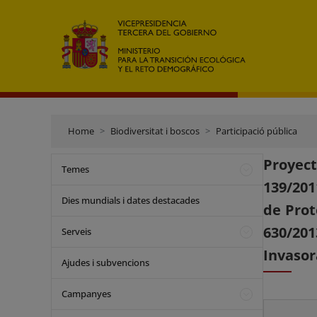
Home
Biodiversitat i boscos
Participació pública
Proyec
Temes
139/201
Dies mundials i dates destacades
de Prot
630/201
Serveis
Invasor
Ajudes i subvencions
Campanyes