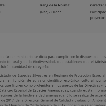
lta:
Rang de la Norma:
Caràcter 
d
(Nac) - Orden
Participa
proyectos
 de Orden ministerial se dicta para cumplir con lo dispuesto en los
onio Natural y de la Biodiversidad, que establecen que el Ministe
xcluirá o cambiará de categoría:
 Listado de Especies Silvestres en Régimen de Protección Especia
cular en función de su valor científico, ecológico, cultural, po
os que figuren como protegidos en los anexos de las Directivas y l
 Catálogo Español de Especies Amenazadas, cuando exista informació
laciones de la biodiversidad amenazada. Ello se realiza de acuerd
 de 2017, de la Dirección General de Calidad y Evaluación Ambienta
o de Ministros de 24 de febrero de 2017, por el que se aprueban l