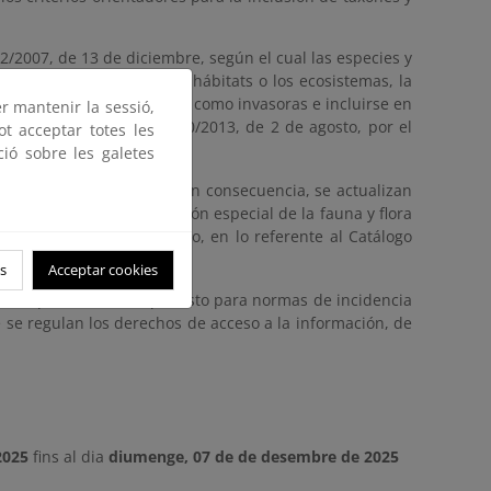
2/2007, de 13 de diciembre, según el cual las especies y
species autóctonas, los hábitats o los ecosistemas, la
tural deben considerarse como invasoras e incluirse en
er mantenir la sessió,
ulo 5 del Real Decreto 630/2013, de 2 de agosto, por el
ot acceptar totes les
ció sobre les galetes
strumentos mencionados. En consecuencia, se actualizan
ado el estado de protección especial de la fauna y flora
 630/2013, de 2 de agosto, en lo referente al Catálogo
s
Acceptar cookies
do el procedimiento previsto para normas de incidencia
ue se regulan los derechos de acceso a la información, de
2025
fins al dia
diumenge, 07 de de desembre de 2025