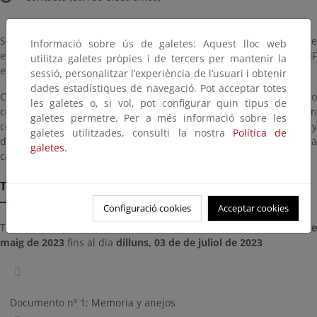
Sólo serán consideradas las respuestas en las que el participante
Informació sobre ús de galetes: Aquest lloc web
esté plenamente identificado (nombre completo junto al DNI o CIF
utilitza galetes pròpies i de tercers per mantenir la
en función de la personalidad física o jurídica).
sessió, personalitzar l’experiència de l’usuari i obtenir
dades estadístiques de navegació. Pot acceptar totes
Con carácter general las respuestas se considerarán no
les galetes o, si vol, pot configurar quin tipus de
confidenciales y de libre difusión. Las partes que se consideren
galetes permetre. Per a més informació sobre les
confidenciales deberán ser específicamente señaladas y
galetes utilitzades, consulti la nostra
Política de
delimitadas en los comentarios, motivando las razones de dicha
galetes.
calificación.
Termini de remissió
Configuració cookies
Acceptar cookies
Termini per presentar documents des del dia
dilluns, 22 de d
maig de 2023
fins al dia
dilluns, 03 de de juliol de 2023
Documento nº 1: Memoria y anejos