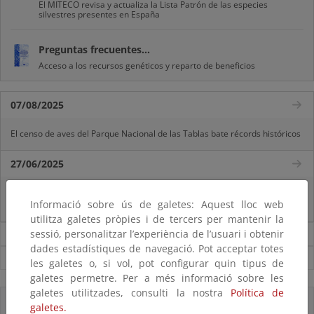
El MITECO revisa y actualiza la Lista Patrón de las especies
silvestres presentes en España
Preguntas frecuentes...
Acceso a los recursos genéticos y reparto de beneficios
07/08/2025
El censo de aves del Parque Nacional de las Tablas bate récords históricos
27/06/2025
La reunión ministerial de OSPAR refuerza la acción conjunta para proteger
Informació sobre ús de galetes: Aquest lloc web
el Atlántico Nordeste
utilitza galetes pròpies i de tercers per mantenir la
sessió, personalitzar l’experiència de l’usuari i obtenir
Noticias sobre Biodiversidad
dades estadístiques de navegació. Pot acceptar totes
Ver todas las noticias
les galetes o, si vol, pot configurar quin tipus de
galetes permetre. Per a més informació sobre les
galetes utilitzades, consulti la nostra
Política de
Accesos directos
galetes.