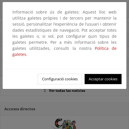
Preguntas frecuentes...
Informació sobre ús de galetes: Aquest lloc web
Acceso a los recursos genéticos y reparto de beneficios
utilitza galetes pròpies i de tercers per mantenir la
sessió, personalitzar l’experiència de l’usuari i obtenir
07/08/2025
dades estadístiques de navegació. Pot acceptar totes
les galetes o, si vol, pot configurar quin tipus de
El censo de aves del Parque Nacional de las Tablas bate récords históricos
galetes permetre. Per a més informació sobre les
galetes utilitzades, consulti la nostra
Política de
27/06/2025
galetes.
La reunión ministerial de OSPAR refuerza la acción conjunta para proteger
el Atlántico Nordeste
Configuració cookies
Acceptar cookies
Noticias sobre Biodiversidad
Ver todas las noticias
Accesos directos