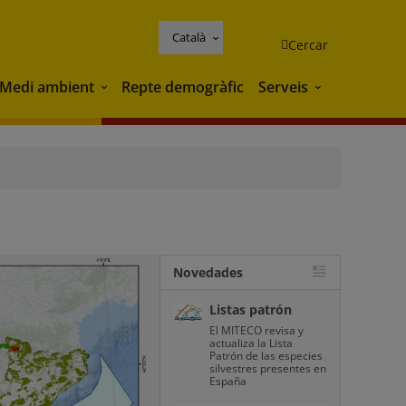
Català
Cercar
Medi ambient
Repte demogràfic
Serveis
Medi ambient
Serveis
Novedades
Listas patrón
El MITECO revisa y
actualiza la Lista
Patrón de las especies
silvestres presentes en
España