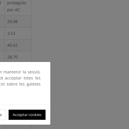
l
protegido
por AC
29,98
3,53
40,62
28,70
8,64
er mantenir la sessió,
ot acceptar totes les
7,42
ció sobre les galetes
32,04
0,00
s
Acceptar cookies
0,00