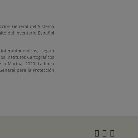
ección General del Sistema
ité del Inventario Español
s interautonómicas, según
os Institutos Cartográficos
e la Marina, 2020. La línea
General para la Protección
Instagra
Twitter
Face