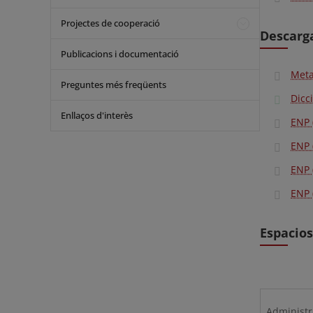
Projectes de cooperació
Descarga
Publicacions i documentació
Meta
Preguntes més freqüents
Dicc
Enllaços d'interès
ENP 
ENP 
ENP 
ENP 
Espacios
Administr