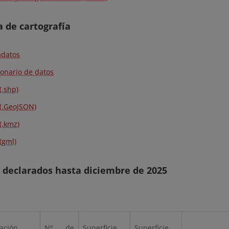
 de cartografía
datos
ionario de datos
(.shp)
(.GeoJSON)
(.kmz)
(gml)
 declarados hasta diciembre de 2025
ación
Nº de
Superficie
Superficie