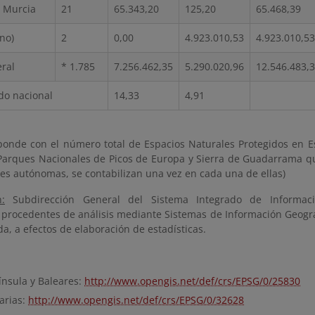
 Murcia
21
65.343,20
125,20
65.468,39
no)
2
0,00
4.923.010,53
4.923.010,53
eral
* 1.785
7.256.462,35
5.290.020,96
12.546.483,
do nacional
14,33
4,91
ponde con el número total de Espacios Naturales Protegidos en 
 Parques Nacionales de Picos de Europa y Sierra de Guadarrama qu
s autónomas, se contabilizan una vez en cada una de ellas)
n:
Subdirección General del Sistema Integrado de Informaci
 procedentes de análisis mediante Sistemas de Información Geográfi
a, a efectos de elaboración de estadísticas.
ínsula y Baleares:
http://www.opengis.net/def/crs/EPSG/0/25830
arias:
http://www.opengis.net/def/crs/EPSG/0/32628