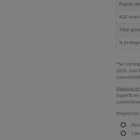
Región de
AGE (mari
Total gen
% protegi
*Se corres
2025. (Los
comunidade
Elaboració
Superficies
suministrad
Proyección:
Pen
Can