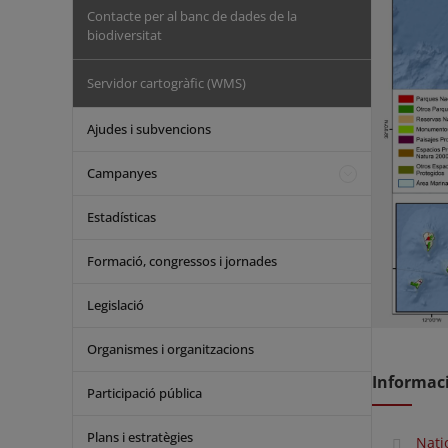
Contacte per al banc de dades de la
biodiversitat
Servidor cartogràfic (WMS)
Ajudes i subvencions
Campanyes
Estadísticas
Formació, congressos i jornades
Legislació
Organismes i organitzacions
Informaci
Participació pública
Plans i estratègies
Nati