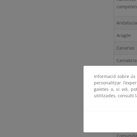
competent
Andalucía
Aragón
Canarias
Cantabria
Castilla y
Informació sobre ús d
personalitzar l’expe
Castilla-
galetes o, si vol, p
utilitzades, consulti 
Cataluña
Ciudad d
Ciudad de
Comunida