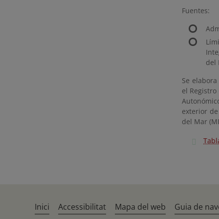
Fuentes:
Adm
Lím
Int
del 
Se elabora
el Registro
Autonómicos
exterior d
del Mar (MI
Tabl
Inici
Accessibilitat
Mapa del web
Guia de nav