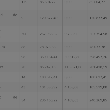
125
85.604,72
0,00
85.604,72
idad de
9
120.877,49
0,00
120.877,49
t
306
257.988,52
9.766,06
267.754,58
a
ura
88
78.073,38
0,00
78.073,38
98
359.184,41
39.312,86
398.497,26
ars
20
85.747,13
115.671,06
201.418,19
14
180.617,41
0,00
180.617,41
o
43
101.380,92
4.138,08
105.519,00
pado de
54
236.160,22
4.109,63
240.269,85