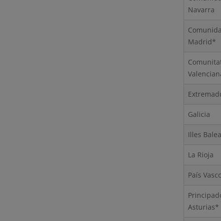
Navarra
Comun
Madrid*
Comunita
Valencian
Extremad
Galicia
Illes Bale
La Rioja
País Vasc
Princi
Asturias*