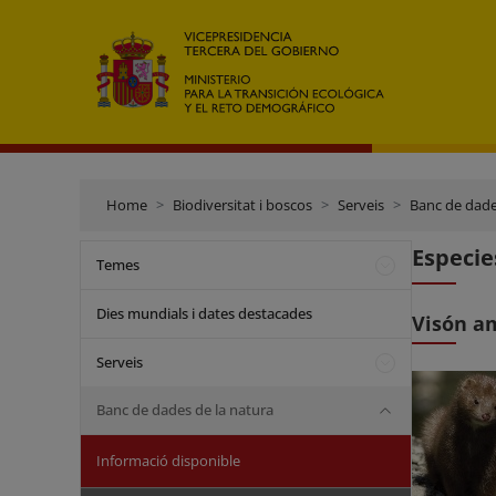
Home
Biodiversitat i boscos
Serveis
Banc de dade
Especie
Temes
Dies mundials i dates destacades
Visón a
Serveis
Banc de dades de la natura
Informació disponible