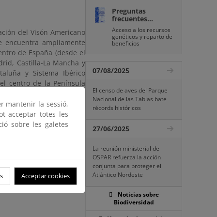
Preguntas
frecuentes...
Acceso a los recursos
cación del Visón Americano
genéticos y reparto de
se encuentra ampliamente
beneficios
Centro de España (desde el
drid, Castilla-La Mancha y
07/08/2025
aluña y Sistema Ibérico
el centro de la Península
El censo de aves del Parque
30 km de ríos en todo el
Nacional de las Tablas bate
l caso del archipiélago de
er mantenir la sessió,
récords históricos
ot acceptar totes les
ció sobre les galetes
27/06/2025
La reunión ministerial de
OSPAR refuerza la acción
conjunta para proteger el
Atlántico Nordeste
s
Acceptar cookies
Noticias sobre
Biodiversidad