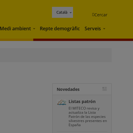
Català
Cercar
Medi ambient
Repte demogràfic
Serveis
Medi ambient
Serveis
Novedades
Listas patrón
El MITECO revisa y
actualiza la Lista
Patrón de las especies
silvestres presentes en
España