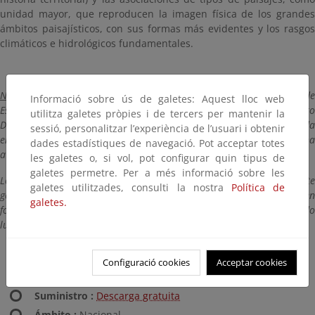
unidad mayor, que reproducen la imagen física de los grandes
ámbitos paisajísticos, con sus formas más evidentes y los rasgos
climáticos e hidrológicos fundamentales.
NOTA
: Los datos geográficos disponibles del ‘Atlas de los Paisajes de
Informació sobre ús de galetes: Aquest lloc web
España’ del Ministerio para la Transición Ecológica y el Reto
utilitza galetes pròpies i de tercers per mantenir la
Demográfico, proceden de la digitalización de la cartografía publicada
sessió, personalitzar l’experiència de l’usuari i obtenir
en el Atlas de los Paisajes de España, proyecto que se puso en marcha
dades estadístiques de navegació. Pot acceptar totes
a finales de 1998.
les galetes o, si vol, pot configurar quin tipus de
galetes permetre. Per a més informació sobre les
Los datos de las islas Canarias no están perfectamente
galetes utilitzades, consulti la nostra
Política de
georreferenciados debido a que proceden de una fuente antigua en
galetes.
formato analógico. El proceso se llevó a cabo de forma manual, dando
lugar a un ajuste aproximado, pero no exacto.
Configuració cookies
Acceptar cookies
Titulo :
Atlas de los Paisajes de España
Suministro :
Descarga gratuita
Ámbito :
Nacional