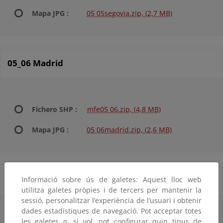
Mapa JPG :
05 05segovia.zip, (2,7 MB)
05_06 Madrid
Fichero SHP :
mfe05 06.zip, (4,8 MB)
Mapa JPG :
05 06madrid.zip, (2,6 MB)
05_07 Toledo
Informació sobre ús de galetes: Aquest lloc web
utilitza galetes pròpies i de tercers per mantenir la
sessió, personalitzar l’experiència de l’usuari i obtenir
dades estadístiques de navegació. Pot acceptar totes
les galetes o, si vol, pot configurar quin tipus de