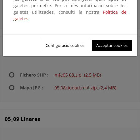
Fichero SHP :
mfe05 07.zip, (2,5 MB)
galetes permetre. Per a més informació sobre les
galetes utilitzades, consulti la nostra
Política de
Mapa JPG :
05 07toledo.zip, (2,2 MB)
galetes.
05_08 Ciudad Real
Configuració cookies
Acceptar cookies
Fichero SHP :
mfe05 08.zip, (2,5 MB)
Mapa JPG :
05 08ciudad real.zip, (2,4 MB)
05_09 Linares