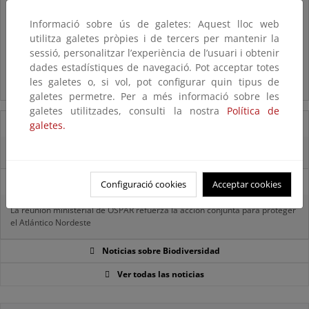
Listas patrón
Informació sobre ús de galetes: Aquest lloc web
El MITECO revisa y actualiza la Lista Patrón de las especies
silvestres presentes en España
utilitza galetes pròpies i de tercers per mantenir la
sessió, personalitzar l’experiència de l’usuari i obtenir
dades estadístiques de navegació. Pot acceptar totes
Preguntas frecuentes...
les galetes o, si vol, pot configurar quin tipus de
Acceso a los recursos genéticos y reparto de beneficios
galetes permetre. Per a més informació sobre les
galetes utilitzades, consulti la nostra
Política de
07/08/2025
galetes.
El censo de aves del Parque Nacional de las Tablas bate récords históricos
27/06/2025
Configuració cookies
Acceptar cookies
La reunión ministerial de OSPAR refuerza la acción conjunta para proteger
el Atlántico Nordeste
Noticias sobre Biodiversidad
Ver todas las noticias