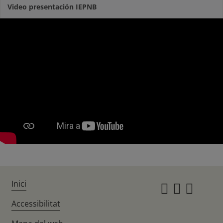
Video presentación IEPNB
Inici
Instagr
Twitte
Fac
Accessibilitat