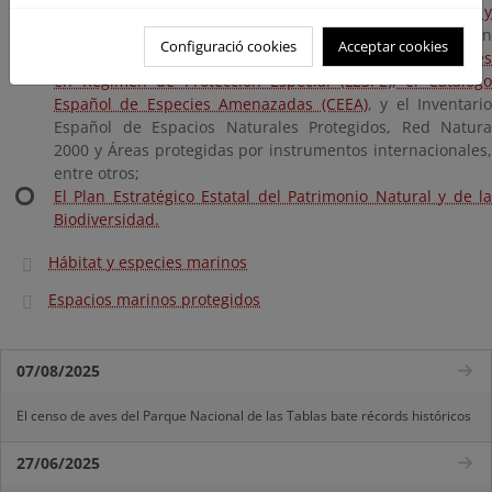
información relativa a: el
Inventario Español de Hábitats y
Especies Marinos
, el Catálogo Español de Hábitats e
Configuració cookies
Acceptar cookies
Peligro de Desaparición, el
Listado de Especies Silvestre
en Régimen de Protección Especial (LESPE), el Catálogo
Español de Especies Amenazadas (CEEA)
, y el Inventari
Español de Espacios Naturales Protegidos, Red Natura
2000 y Áreas protegidas por instrumentos internacionales,
entre otros;
El Plan Estratégico Estatal del Patrimonio Natural y de la
Biodiversidad.
Hábitat y especies marinos
Espacios marinos protegidos
07/08/2025
El censo de aves del Parque Nacional de las Tablas bate récords históricos
27/06/2025