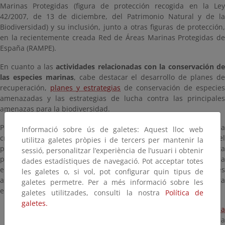
Marinas Protegidas (figura de protección recogida en la Ley
42/2007, de 13 de diciembre, del Patrimonio Natural y de la
Biodiversidad) y su inclusión, junto a otras figuras de protección,
en la recientemente creada Red de Áreas Marinas Protegidas de
España (RAMPE).
En cuanto a las
actividades relacionadas con la conservación d
las especies marinas
, cabe destacar el desarrollo de planes d
recuperación,
planes y estrategias
de conservación de especies
amenazadas y las estrategias de lucha contra las principales
amenazas para la biodiversidad.
Por otro lado, destacan las actividades relacionadas con la
Informació sobre ús de galetes: Aquest lloc web
creación y la mejora del conocimiento sobre la biodiversidad y el
utilitza galetes pròpies i de tercers per mantenir la
patrimonio natural marinos, y las encaminadas hacia la correcta
sessió, personalitzar l’experiència de l’usuari i obtenir
planificación del espacio y de los recursos naturales (como es la
dades estadístiques de navegació. Pot acceptar totes
elaboración de inventarios, listados, catálogos, indicadores
les galetes o, si vol, pot configurar quin tipus de
asociados, etc.). En concreto, con relación a los instrumentos para
galetes permetre. Per a més informació sobre les
el conocimiento y la planificación, destacan:
galetes utilitzades, consulti la nostra
Política de
galetes.
El
Inventario Español del Patrimonio Natural y de la
Biodiversidad
y, como parte integrante de este, la