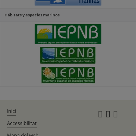
Hábitats y especies marinos
Inici
Instagr
Twitte
Fac
Accessibilitat
Mapa del web