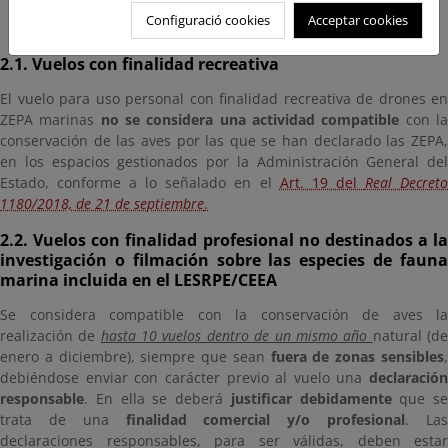
Configuració cookies
Acceptar cookies
2.1. Vuelos con finalidad recreativa
El vuelo para uso personal con finalidad recreativa de drones en
ZEPA marinas
no se considera una actividad compatible
con l
conservación de las aves por las que se han declarado las ZEPA,
en los espacios gestionados por la Administración General del
Estado, conforme a lo señalado en el
Art. 19 del
Real Decret
1180/2018, de 21 de septiembre
.
2.2. Vuelos con finalidad profesional no destinados a la
investigación o filmación sobre las especies de fauna
marina incluida en el LESRPE/CEEA
Se considera compatible con la conservación de aves la
realización de
hasta 10 vuelos dentro de un mismo año
natural (d
enero a diciembre), siempre que sean
fuera de zonas sensibles
debiéndose enviar con carácter previo al vuelo una
declaración
responsable
. En ella se deberá
justificar
debidamente
que se
trata de una
finalidad comercial y/o profesional
. La
declaraciones responsables, para ser válidas, deben estar