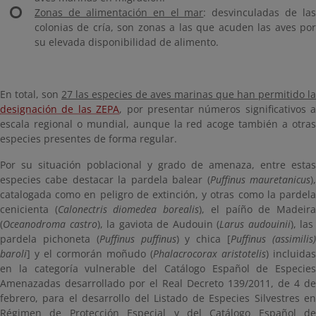
Zonas de alimentación en el mar
: desvinculadas de las
colonias de cría, son zonas a las que acuden las aves por
su elevada disponibilidad de alimento.
En total, son
27 las especies de aves marinas que han permitido la
designación de las ZEPA
, por presentar números significativos a
escala regional o mundial, aunque la red acoge también a otras
especies presentes de forma regular.
Por su situación poblacional y grado de amenaza, entre estas
especies cabe destacar la pardela balear (
Puffinus mauretanicus
)
catalogada como en peligro de extinción, y otras como la pardela
cenicienta (
Calonectris diomedea borealis
), el paíño de Madeir
(
Oceanodroma castro
), la gaviota de Audouin (
Larus audouinii
), las
pardela pichoneta (
Puffinus puffinus
) y chica [
Puffinus (assimilis
baroli
] y el cormorán moñudo (
Phalacrocorax aristotelis
) incluidas
en la categoría vulnerable del Catálogo Español de Especies
Amenazadas desarrollado por el Real Decreto 139/2011, de 4 de
febrero, para el desarrollo del Listado de Especies Silvestres en
Régimen de Protección Especial y del Catálogo Español de