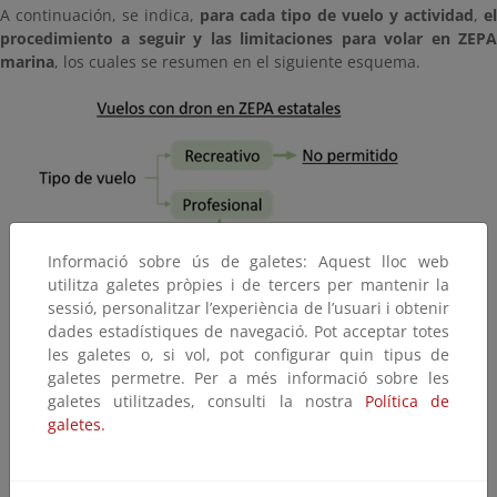
A continuación, se indica,
para cada tipo de vuelo y actividad
,
el
procedimiento a seguir y las limitaciones para volar en ZEPA
marina
, los cuales se resumen en el siguiente esquema.
Informació sobre ús de galetes: Aquest lloc web
utilitza galetes pròpies i de tercers per mantenir la
sessió, personalitzar l’experiència de l’usuari i obtenir
dades estadístiques de navegació. Pot acceptar totes
les galetes o, si vol, pot configurar quin tipus de
galetes permetre. Per a més informació sobre les
galetes utilitzades, consulti la nostra
Política de
galetes.