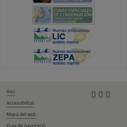
Inici
Instagr
Twitte
Fac
Accessibilitat
Mapa del web
Guia de navegació