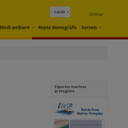
Català
Cercar
Medi ambient
Repte demogràfic
Serveis
Medi ambient
Serveis
Espacios marinos
protegidos