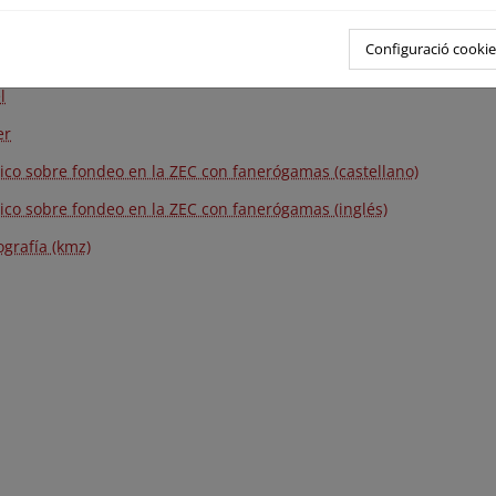
vidades en la zona y la conservación de los valores naturales que c
Configuració cookie
ico
l
er
tico sobre fondeo en la ZEC con fanerógamas (castellano)
tico sobre fondeo en la ZEC con fanerógamas (inglés)
ografía (kmz)