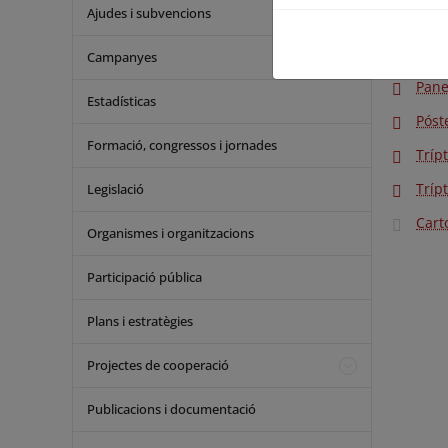
Ajudes i subvencions
usos y acti
Trípt
Campanyes
Pane
Estadísticas
Póst
Formació, congressos i jornades
Tríp
Tríp
Legislació
Cart
Organismes i organitzacions
Participació pública
Plans i estratègies
Projectes de cooperació
Publicacions i documentació