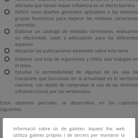
afectado que tienen mayor influencia en el efecto barrera.
Definir unos diseños generales aplicables a los distintos
grupos faunísticos para mejorar las medidas correctoras
concretas.
Elaborar un catálogo de medidas correctoras, evaluando
su efectividad, coste y adecuación para las diferentes
especies
Recopilar las publicaciones existentes sobre este tema
Elaborar una lista de organismos y ONGs que trabajan en
el tema.
Estudiar la permeabilidad de algunas de las vías de
transporte que funcionan en la actualidad en el territorio
nacional, con objeto de comprobar el uso de las distintas
infraestructuras por los vertebrados.
Estos objetivos parciales se desarrollan en los capítulos
siguientes.
07/08/2025
Informació sobre ús de galetes: Aquest lloc web
utilitza galetes pròpies i de tercers per mantenir la
El censo de aves del Parque Nacional de las Tablas bate récords históricos