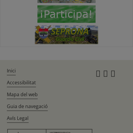
Inici
Instagr
Twitte
Fac
Accessibilitat
Mapa del web
Guia de navegació
Avís Legal