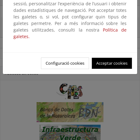
sessió, personalitzar l’experiència de l’usuari i obtenir
dades estadístiques de navegació. Pot acceptar totes
27/06/2025
les galetes o, si vol, pot configurar quin tipus de
galetes permetre. Per a més informació sobre les
La reunión ministerial de OSPAR refuerza la acción conjunta para proteger
galetes utilitzades, consulti la nostra
Política de
el Atlántico Nordeste
galetes.
Noticias sobre Biodiversidad
Ver todas las noticias
Configuració cookies
Acceptar cookies
Accesos directos