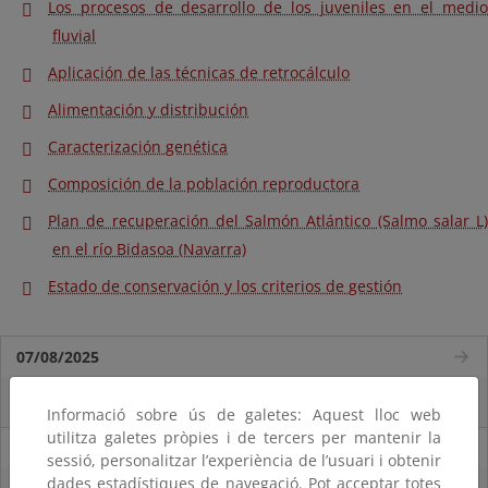
Los procesos de desarrollo de los juveniles en el medio
fluvial
Aplicación de las técnicas de retrocálculo
Alimentación y distribución
Caracterización genética
Composición de la población reproductora
Plan de recuperación del Salmón Atlántico (Salmo salar L)
en el río Bidasoa (Navarra)
Estado de conservación y los criterios de gestión
07/08/2025
El censo de aves del Parque Nacional de las Tablas bate récords históricos
Informació sobre ús de galetes: Aquest lloc web
utilitza galetes pròpies i de tercers per mantenir la
27/06/2025
sessió, personalitzar l’experiència de l’usuari i obtenir
dades estadístiques de navegació. Pot acceptar totes