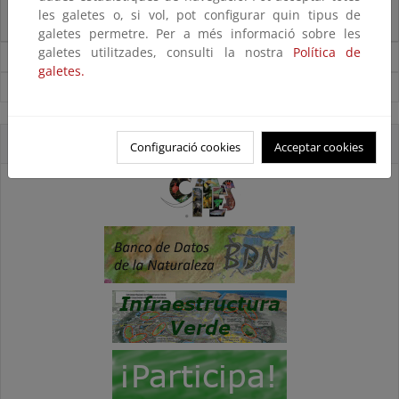
La reunión ministerial de OSPAR refuerza la acción conjunta para proteger
les galetes o, si vol, pot configurar quin tipus de
el Atlántico Nordeste
galetes permetre. Per a més informació sobre les
galetes utilitzades, consulti la nostra
Política de
Noticias sobre Biodiversidad
galetes.
Ver todas las noticias
Accesos directos
Configuració cookies
Acceptar cookies