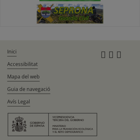
Inici
Instagr
Twitte
Fac
Accessibilitat
Mapa del web
Guia de navegació
Avís Legal