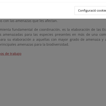
nidades autónomas y del Ministerio para la Transición Ecológica y
Configuració cookie
del Comité de Flora y Fauna Silvestres se crean los Grupos de Trab
 medidas de actuación para la conservación de las especies 
as con las amenazas que les afectan.
ienta fundamental de coordinación, es la elaboración de las Es
es amenazadas para las especies presentes en más de una co
para su elaboración a aquellas con mayor grado de amenaza y a
principales amenazas para la biodiversidad.
os de trabajo