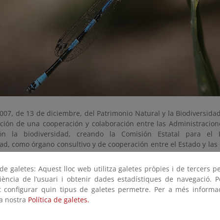
007, de 13 de diciembre, del Patrimonio Natural y la Biodiversidad
gación de una cooperación y colaboración entre las Administracio
ión la biodiversidad, creando la Comisión Estatal para el 
dad, como órgano consultivo y de cooperación entre el Estado y l
creto 1424/2008, de 14 de agosto, determina la composición y 
stableciendo los comités especializados adscritos a la misma, ent
e galetes: Aquest lloc web utilitza galetes pròpies i de tercers p
lora y Fauna Silvestres.
riència de l’usuari i obtenir dades estadístiques de navegació. P
ot configurar quin tipus de galetes permetre. Per a més informa
e Flora y Fauna Silvestres coordina actuaciones relativas a la co
la nostra
Política de galetes.
a y de la fauna silvestres a nivel estatal, así como de las deri
internacionales y de la normativa comunitaria. El Comité está in