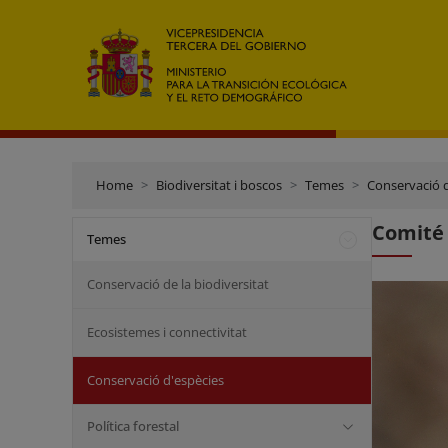
Home
Biodiversitat i boscos
Temes
Conservació d
Comité 
Temes
Conservació de la biodiversitat
Ecosistemes i connectivitat
Conservació d'espècies
Política forestal