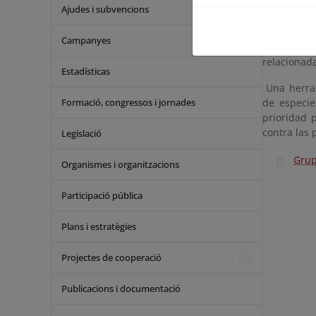
de las comu
Ajudes i subvencions
En el seno 
Campanyes
sobre las
relacionad
Estadísticas
Una herram
de especi
Formació, congressos i jornades
prioridad 
contra las 
Legislació
Grup
Organismes i organitzacions
Participació pública
Plans i estratègies
Projectes de cooperació
Publicacions i documentació