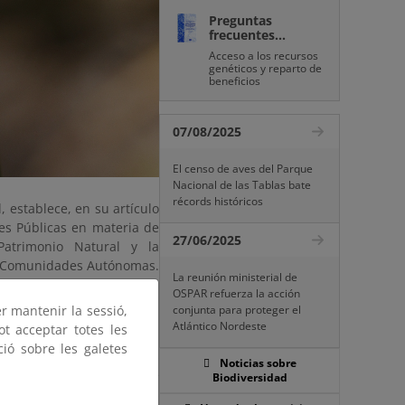
Preguntas
frecuentes...
Acceso a los recursos
genéticos y reparto de
beneficios
07/08/2025
El censo de aves del Parque
Nacional de las Tablas bate
récords históricos
, establece, en su artículo
nes Públicas en materia de
27/06/2025
Patrimonio Natural y la
as Comunidades Autónomas.
La reunión ministerial de
funciones de la Comisión
OSPAR refuerza la acción
re los que se encuentra el
er mantenir la sessió,
conjunta para proteger el
Atlántico Nordeste
ot acceptar totes les
ció sobre les galetes
nservación de las especies
Noticias sobre
vadas del cumplimiento de
Biodiversidad
tegrado por representantes