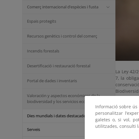
Comerç internacional d’espècies i fusta
Espais protegits
Recursos genètics i control del comerç
Incendis forestals
Desertificació i restauració forestal
La Ley 42/2
7, la obli
Portal de dades i inventaris
conservac
Biodiversi
Valoración y aspectos económicos de la
El Real De
biodiversidad y los servicios ecosistémicos
Estatal, e
Informació sobre ús d
Comité de F
personalitzar l’expe
Dies mundials i dates destacades
galetes o, si vol, p
El Comité d
utilitzades, consulti 
de la flor
Serveis
convenios 