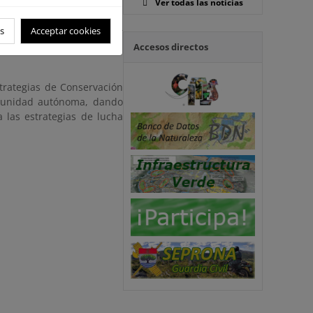
Ver todas las noticias
 el Reto Demográfico.
s
Acceptar cookies
ajo específicos para tratar
o para abordar temáticas
Accesos directos
trategias de Conservación
munidad autónoma, dando
 las estrategias de lucha