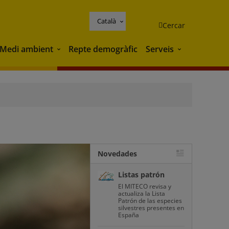
Català
Cercar
Medi ambient
Repte demogràfic
Serveis
Medi ambient
Serveis
Novedades
Listas patrón
El MITECO revisa y
actualiza la Lista
Patrón de las especies
silvestres presentes en
España