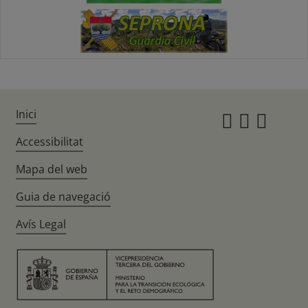
Inici
Instagr
Twitte
Fac
Accessibilitat
Mapa del web
Guia de navegació
Avís Legal