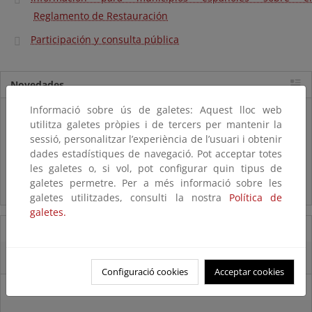
Reglamento de Restauración
Participación y consulta pública
Novedades
Informació sobre ús de galetes: Aquest lloc web
Listas patrón
utilitza galetes pròpies i de tercers per mantenir la
El MITECO revisa y actualiza la Lista Patrón de las especies
sessió, personalitzar l’experiència de l’usuari i obtenir
silvestres presentes en España
dades estadístiques de navegació. Pot acceptar totes
les galetes o, si vol, pot configurar quin tipus de
Preguntas frecuentes...
galetes permetre. Per a més informació sobre les
Acceso a los recursos genéticos y reparto de beneficios
galetes utilitzades, consulti la nostra
Política de
galetes.
07/08/2025
El censo de aves del Parque Nacional de las Tablas bate récords históricos
Configuració cookies
Acceptar cookies
27/06/2025