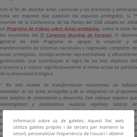
Con el fin de abordar estas carencias y las presiones y amenazas
cada vez mayores que padecen los espacios protegidos, la 7ª
reunión de la Conferencia de las Partes del CDB adoptó en 2004
un
Programa de trabajo sobre Áreas protegidas
, sobre la base d
los resultados del
5º Congreso Mundial de Parques
. El objetiv
general de este Programa es apoyar la creación y el
mantenimiento de sistemas nacionales y regionales completos de
áreas protegidas, ecológicamente representativos y eficazmente
gestionados, que contribuyan al logro de los tres objetivos del
Convenio y a reducir significativamente el ritmo actual de pérdida
de la diversidad biológica.
"En este mundo en transformación necesitamos un enfoque
innovador de las áreas protegidas y de su integración en programas
más amplios de conservación y desarrollo. Este enfoque requiere que
mantengamos y potenciemos nuestros objetivos básicos de
conservación y los armonicemos equitativamente con los intereses de
todas las personas afectadas. De esa manera será posible forjar
Informació sobre ús de galetes: Aquest lloc web
sinergias entre la conservación de la biodiversidad, el mantenimiento
utilitza galetes pròpies i de tercers per mantenir la
de los sistemas que sustentan la vida y la promoción de un desarrollo
sessió, personalitzar l’experiència de l’usuari i obtenir
sostenible. Consideramos que las áreas protegidas son un instrumento