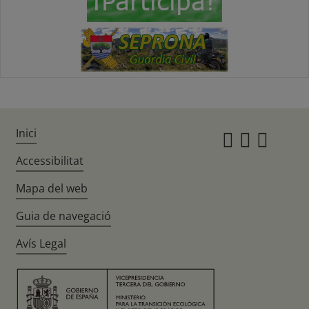
Inici
Instagr
Twitte
Fac
Accessibilitat
Mapa del web
Guia de navegació
Avís Legal