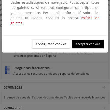
dades estadístiques de navegació. Pot acceptar totes
esencial para lograr esas sinergias de manera eficaz y eficiente.
les galetes o, si vol, pot configurar quin tipus de
Percibimos esas áreas como proveedoras de beneficios más allá de las
galetes permetre. Per a més informació sobre les
fronteras: más allá de sus propias fronteras, más allá de las fronteras
galetes utilitzades, consulti la nostra
Política de
de los Estados, de las sociedades, los géneros y las generaciones."
galetes.
(‘Acuerdo de Durban’. 5º Congreso Mundial de Parques, 2003).
Novedades
Configuració cookies
Acceptar cookies
Listas patrón
El MITECO revisa y actualiza la Lista Patrón de las especies
silvestres presentes en España
Preguntas frecuentes...
Acceso a los recursos genéticos y reparto de beneficios
07/08/2025
El censo de aves del Parque Nacional de las Tablas bate récords históricos
27/06/2025