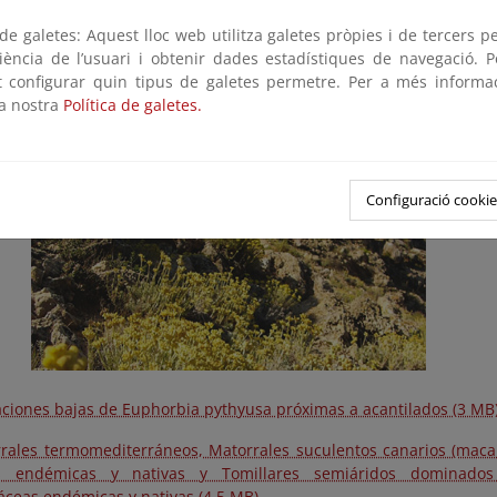
e galetes: Aquest lloc web utilitza galetes pròpies i de tercers p
rales arborescentes de Juniperus spp. (5,2 MB)
riència de l’usuari i obtenir dades estadístiques de navegació. P
rales arborescentes con Ziziphus (*) (2 MB)
ot configurar quin tipus de galetes permetre. Per a més informa
la nostra
Política de galetes.
rales ombrófilos arborescentes con Laurus nobilis (*) (1,8 MB)
Configuració cookie
ciones bajas de Euphorbia pythyusa próximas a acantilados (3 MB
rales termomediterráneos, Matorrales suculentos canarios (mac
s endémicas y nativas y Tomillares semiáridos dominado
ceas endémicas y nativas (4,5 MB)