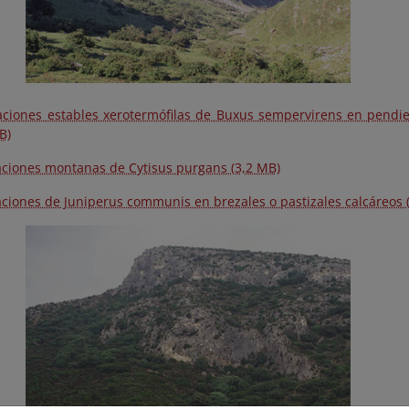
ciones estables xerotermófilas de Buxus sempervirens en pendie
B)
ciones montanas de Cytisus purgans (3,2 MB)
ciones de Juniperus communis en brezales o pastizales calcáreos 