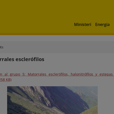
Ministeri
Energia
its
rrales esclerófilos
ón al grupo 5: Matorrales esclerófilos, halonitrófilos y estepas
(258 KB)