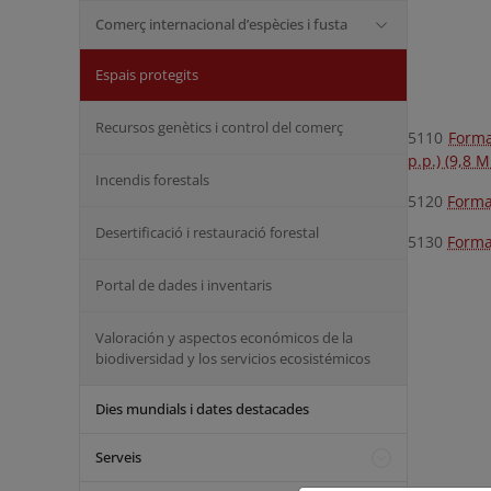
Comerç internacional d’espècies i fusta
Espais protegits
Recursos genètics i control del comerç
5110
Forma
p.p.) (9,8 M
Incendis forestals
5120
Forma
Desertificació i restauració forestal
5130
Forma
Portal de dades i inventaris
Valoración y aspectos económicos de la
biodiversidad y los servicios ecosistémicos
Dies mundials i dates destacades
Serveis