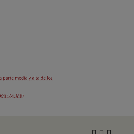
 parte media y alta de los
ion (7,6 MB)
Instagra
Twitter
Face