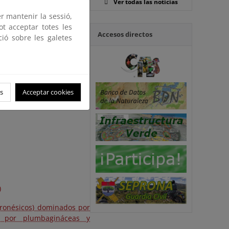
Ver todas las noticias
er mantenir la sessió,
ot acceptar totes les
Accesos directos
ció sobre les galetes
s
Acceptar cookies
)
aronésicos) dominados por
s por plumbagináceas y