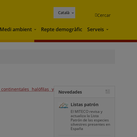
Català
Cercar
Medi ambient
Repte demogràfic
Serveis
Medi ambient
Serveis
 continentales halófilas y
Novedades
Listas patrón
El MITECO revisa y
actualiza la Lista
Patrón de las especies
silvestres presentes en
España