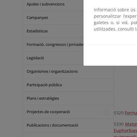
Ajudes i subvencions
Informació sobre ús d
5210
Mator
personalitzar l’expe
Campanyes
5220
Mator
galetes o, si vol, p
utilitzades, consulti 
Estadísticas
5230
Mator
Formació, congressos i jornades
Legislació
Organismes i organitzacions
Participació pública
Plans i estratègies
Projectes de cooperació
5320
Forma
5330
Mator
Publicacions i documentació
Euphorbia
quenopodiá