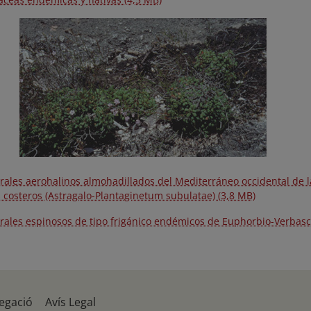
rales aerohalinos almohadillados del Mediterráneo occidental de la
 costeros (Astragalo-Plantaginetum subulatae) (3,8 MB)
rales espinosos de tipo frigánico endémicos de Euphorbio-Verbasc
egació
Avís Legal