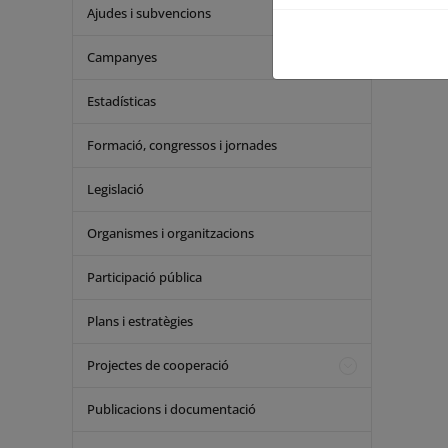
Ajudes i subvencions
Campanyes
Estadísticas
Formació, congressos i jornades
Legislació
Organismes i organitzacions
Participació pública
Plans i estratègies
Projectes de cooperació
Publicacions i documentació