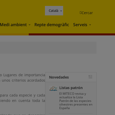
Català
Cercar
Medi ambient
Repte demogràfic
Serveis
Medi ambient
Serveis
mo Lugares de importancia
Novedades
 unos criterios acordados
Listas patrón
El MITECO revisa y
 para cada especie y cada
actualiza la Lista
niendo en cuenta toda la
Patrón de las especies
silvestres presentes en
España