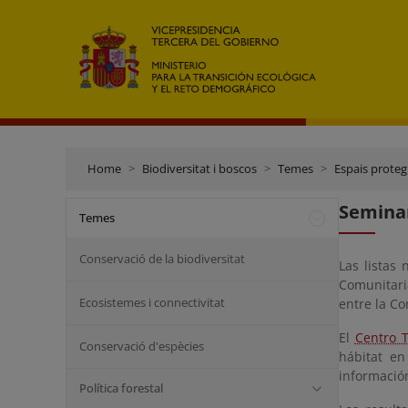
Home
Biodiversitat i boscos
Temes
Espais proteg
Seminar
Temes
Conservació de la biodiversitat
Las listas
Comunitari
Ecosistemes i connectivitat
entre la Co
El
Centro T
Conservació d'espècies
hábitat en
información
Política forestal