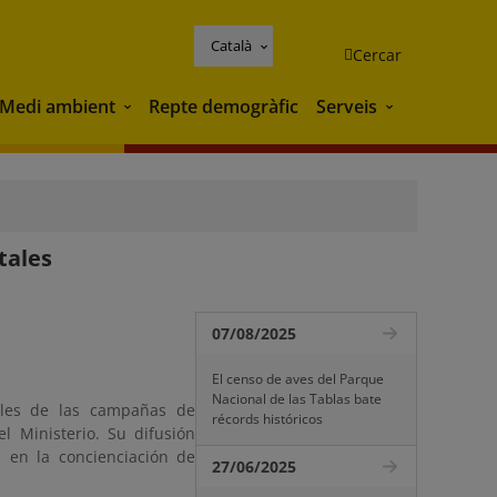
Català
Cercar
Medi ambient
Repte demogràfic
Serveis
Medi ambient
Serveis
tales
07/08/2025
El censo de aves del Parque
Nacional de las Tablas bate
iales de las campañas de
récords históricos
el Ministerio. Su difusión
 en la concienciación de
27/06/2025
.