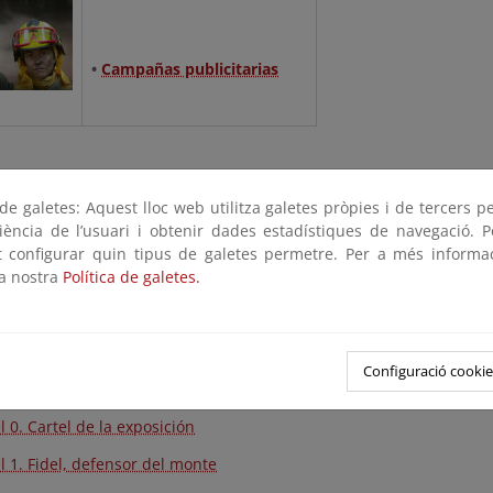
•
Campañas publicitarias
IÓN CONMEMORATIVA
e galetes: Aquest lloc web utilitza galetes pròpies i de tercers p
riència de l’usuari i obtenir dades estadístiques de navegació. P
cumplió el 50 aniversario de la creación de la Estadística General
ot configurar quin tipus de galetes permetre. Per a més informa
 de la puesta en marcha de los Equipos de Prevención Integral de 
la nostra
Política de galetes.
rio de Agricultura, Pesca y Alimentación celebró una jornada y or
el 50 aniversario de la creación de la Estadística General de Inc
s de la puesta en marcha de los Equipos de Prevención Integra
Configuració cookie
l 0. Cartel de la exposición
l 1. Fidel, defensor del monte