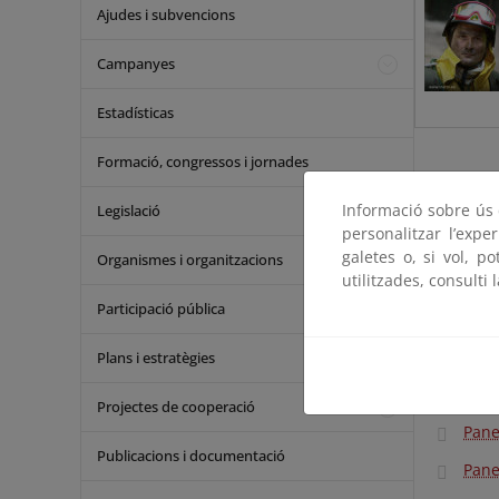
Ajudes i subvencions
Campanyes
Estadísticas
Formació, congressos i jornades
EXPOSIC
Informació sobre ús d
Legislació
personalitzar l’expe
En 2018 se 
galetes o, si vol, p
Organismes i organitzacions
los 20 años
utilitzades, consulti 
Participació pública
El Ministe
conmemorar 
Plans i estratègies
los 20 año
(EPRIF).
Projectes de cooperació
Pane
Publicacions i documentació
Pane