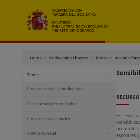
Home
Biodiversitat i boscos
Temes
Incendis fores
Sensibi
Temes
Conservació de la biodiversitat
RECURSOS
Ecosistemes i connectivitat
En este a
Conservació d'espècies
sensibiliz
pretende a
Política forestal
escolares y