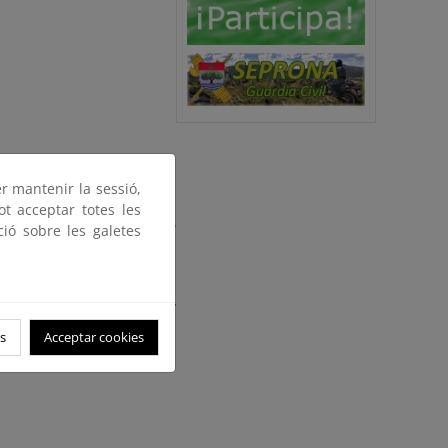
er mantenir la sessió,
ot acceptar totes les
 de Incendios Forestales y
ció sobre les galetes
Incendios Forestales.
ganizó una exposición para
endios Forestales (EGIF) y
l de Incendios Forestales
s
Acceptar cookies