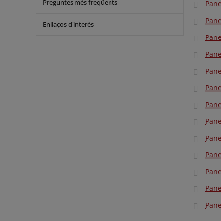
Preguntes més freqüents
Pane
Pane
Enllaços d'interès
Pane
Panel
Pane
Pane
Pane
Pane
Pane
Pane
Pane
Pane
Pane