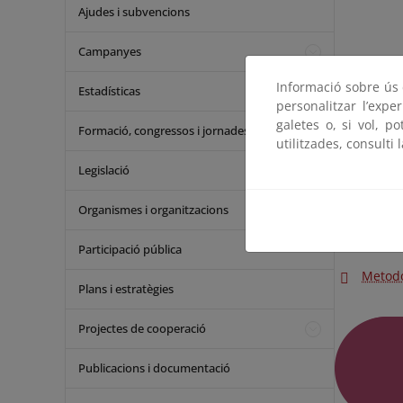
Ajudes i subvencions
Campanyes
Informació sobre ús d
Estadísticas
Indicad
personalitzar l’expe
galetes o, si vol, p
Formació, congressos i jornades
utilitzades, consulti 
Legislació
Organismes i organitzacions
Participació pública
Metodo
Plans i estratègies
Projectes de cooperació
Publicacions i documentació