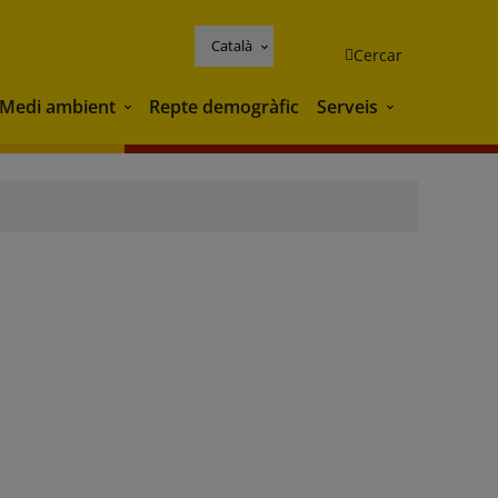
Català
Cercar
Medi ambient
Repte demogràfic
Serveis
Medi ambient
Serveis