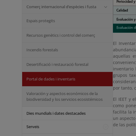
Comerç internacional d’espècies i fusta
Espais protegits
Recursos genètics i control del comerç
El Inventa
abundancia,
Incendis forestals
aquellas e
convenienc
Desertificació i restauració forestal
inventario
grupos tax
Portal de dades i inventaris
consideran
por tanto, 
Valoración y aspectos económicos de la
El IEET y e
biodiversidad y los servicios ecosistémicos
como poner
facilita la
Dies mundials i dates destacades
un aspecto 
de las polí
Serveis