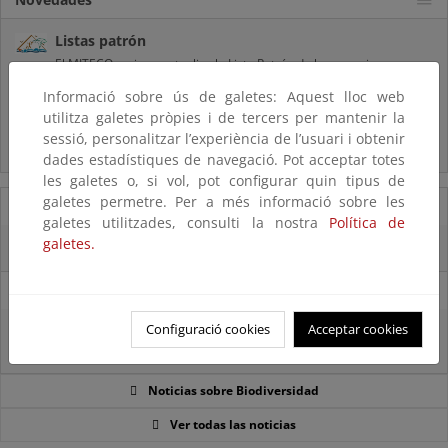
Listas patrón
El MITECO revisa y actualiza la Lista Patrón de las especies
silvestres presentes en España
Informació sobre ús de galetes: Aquest lloc web
utilitza galetes pròpies i de tercers per mantenir la
Preguntas frecuentes...
sessió, personalitzar l’experiència de l’usuari i obtenir
Acceso a los recursos genéticos y reparto de beneficios
dades estadístiques de navegació. Pot acceptar totes
les galetes o, si vol, pot configurar quin tipus de
galetes permetre. Per a més informació sobre les
07/08/2025
galetes utilitzades, consulti la nostra
Política de
galetes.
El censo de aves del Parque Nacional de las Tablas bate récords históricos
27/06/2025
Configuració cookies
Acceptar cookies
La reunión ministerial de OSPAR refuerza la acción conjunta para proteger
el Atlántico Nordeste
Noticias sobre Biodiversidad
Ver todas las noticias