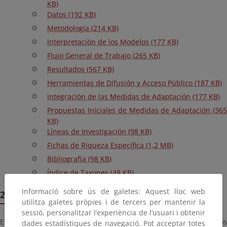
KB)
Datos (192 KB)
Metodología (214 KB)
Interpretación de los Modelos (177 KB)
Flujo General de Trabajo (265 KB)
Resultados (567 KB)
Herramientas de Difusión y Acceso Público (187 KB)
Integración de las Medidas de Adaptación (177 KB)
Propuestas Iniciales de Medidas de Adaptación (365
KB)
Líneas de Investigación (98 KB)
Fichas de Riqueza Específica (1,2 MB)
Bibliografía (98 KB)
Índice de Taxones (48 KB)
Informació sobre ús de galetes: Aquest lloc web
2. Fauna de vertebrados
utilitza galetes pròpies i de tercers per mantenir la
sessió, personalitzar l’experiència de l’usuari i obtenir
Están disponibles para descarga los datos en bruto empleados
dades estadístiques de navegació. Pot acceptar totes