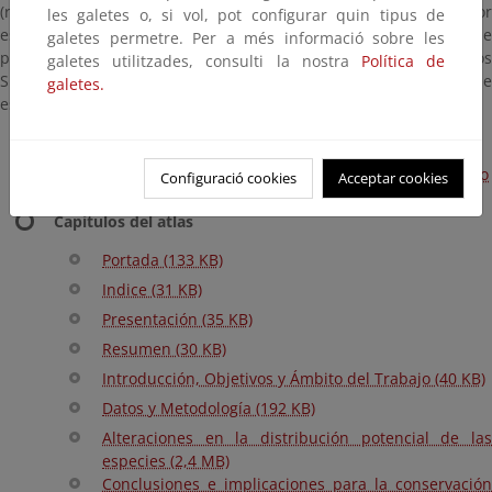
(resultados de los modelos de distribución agrupados por
les galetes o, si vol, pot configurar quin tipus de
escenarios climático y periodos), una aplicación cartográfica que
galetes permetre. Per a més informació sobre les
permite analizar los mapas individuales por especies y los datos
galetes utilitzades, consulti la nostra
Política de
SIG (ficheros “shape” con las principales distribuciones de
galetes.
especies modelizadas en el atlas), todo en el siguiente vínculo:
Ir a la página de descarga
Descarga de las fichas de las especies por orden alfabético
Configuració cookies
Acceptar cookies
Capítulos del atlas
Portada (133 KB)
Indice (31 KB)
Presentación (35 KB)
Resumen (30 KB)
Introducción, Objetivos y Ámbito del Trabajo (40 KB)
Datos y Metodología (192 KB)
Alteraciones en la distribución potencial de las
especies (2,4 MB)
Conclusiones e implicaciones para la conservación