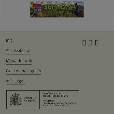
Inici
Instagr
Twitte
Fac
Accessibilitat
Mapa del web
Guia de navegació
Avís Legal