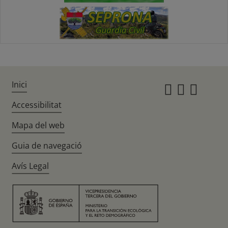
Inici
Instagr
Twitte
Fac
Accessibilitat
Mapa del web
Guia de navegació
Avís Legal