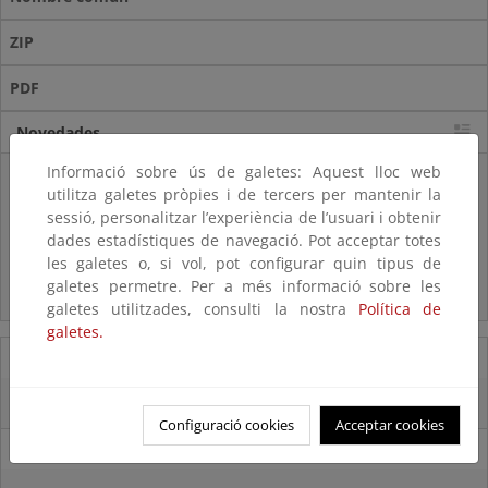
ZIP
PDF
Novedades
Informació sobre ús de galetes: Aquest lloc web
Listas patrón
utilitza galetes pròpies i de tercers per mantenir la
El MITECO revisa y actualiza la Lista Patrón de las especies
sessió, personalitzar l’experiència de l’usuari i obtenir
silvestres presentes en España
dades estadístiques de navegació. Pot acceptar totes
les galetes o, si vol, pot configurar quin tipus de
Preguntas frecuentes...
galetes permetre. Per a més informació sobre les
Acceso a los recursos genéticos y reparto de beneficios
galetes utilitzades, consulti la nostra
Política de
galetes.
07/08/2025
El censo de aves del Parque Nacional de las Tablas bate récords históricos
Configuració cookies
Acceptar cookies
27/06/2025