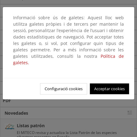
Rana bermeja
Informació sobre ús de galetes: Aquest lloc web
Descargar (16 KB)
utilitza galetes pròpies i de tercers per mantenir la
sessió, personalitzar l’experiència de l’usuari i obtenir
Descargar (176 KB)
dades estadístiques de navegació. Pot acceptar totes
les galetes o, si vol, pot configurar quin tipus de
galetes permetre. Per a més informació sobre les
galetes utilitzades, consulti la nostra
Política de
Nombre científico
galetes.
Nombre común
ZIP
Configuració cookies
Acceptar cookies
PDF
Novedades
Listas patrón
El MITECO revisa y actualiza la Lista Patrón de las especies
silvestres presentes en España