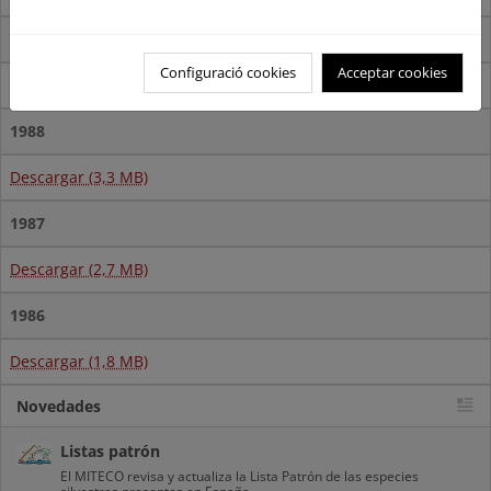
1989
Configuració cookies
Acceptar cookies
Descargar (3,9 MB)
1988
Descargar (3,3 MB)
1987
Descargar (2,7 MB)
1986
Descargar (1,8 MB)
Novedades
Listas patrón
El MITECO revisa y actualiza la Lista Patrón de las especies