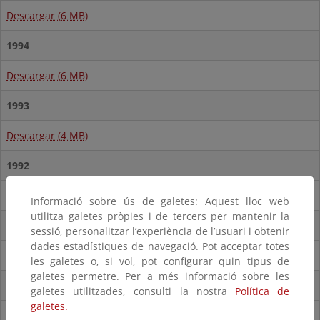
Descargar (6 MB)
1994
Descargar (6 MB)
1993
Descargar (4 MB)
1992
Descargar (4,6 MB)
Informació sobre ús de galetes: Aquest lloc web
utilitza galetes pròpies i de tercers per mantenir la
1991
sessió, personalitzar l’experiència de l’usuari i obtenir
dades estadístiques de navegació. Pot acceptar totes
Descargar (4,2 MB)
les galetes o, si vol, pot configurar quin tipus de
galetes permetre. Per a més informació sobre les
1990
galetes utilitzades, consulti la nostra
Política de
galetes.
Descargar (3,3 MB)